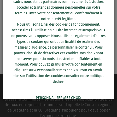
cadre, nous et nos partenaires sommes amenés à stocker,
accéder et traiter des données personnelles sur votre
Pour voir les contacts, merci de renseigner votre
terminal avec votre consentement ou conformément à
département et votre secteur
ou connectez-vous.
notre intérêt légitime.
Nous utilisons ainsi des cookies de fonctionnement,
▼
nécessaires à l’utilisation du site internet, et auxquels vous
ne pouvez vous opposer. Nous utilisons également d’autres
types de cookies qui ont pour finalité de réaliser des
▼
mesures d’audience, de personnaliser le contenu... Vous
pouvez choisir de désactiver ces cookies. Vos choix sont
SAUVEGARDER
conservés pour six mois et restent modifiables à tout
moment. Vous pouvez granuler votre consentement en
cliquant sur « Personnaliser mes choix ». Pour en savoir
plus sur l’utilisation des cookies consulter notre politique
dédiée.
QUI-SOMMES NOUS ?
PERSONNALISER MES CHOIX
Bretagne Commerce International est une association de plus
de 1000 entreprises bretonnes sur laquelle le Conseil régional
de Bretagne et la CCI Bretagne s’appuient pour développer
TOUT ACCEPTER
l’économie bretonne.