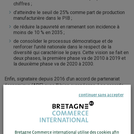
chiffres ;
d’atteindre le seuil de 25% comme part de production
manufacturière dans le PIB ;
de réduire la pauvreté en ramenant son incidence à
moins de 10 % en 2035 ;
de consolider le processus démocratique et de
renforcer l’unité nationale dans le respect de la
diversité qui caractérise le pays. Cette vision se fait en
deux phases, la première phase va de 2010 à 2019 et
la deuxième phase va de 2020 à 2030.
Enfin, signataire depuis 2016 d’un accord de partenariat
économique (APE) avec l’Union européenne. Les accords
de partenariat économique (APE) sont des accords
continuer sans accepter
commerciaux visant à développer le libre-échange entre
l’Union européenne et les pays dits ACP (Afrique, Caraïbes,
Pacifique).
Bretagne Commerce international utilise des cookies afin
C’est sur cette thématique qu’est intervenu
Hervé MOMBIA,