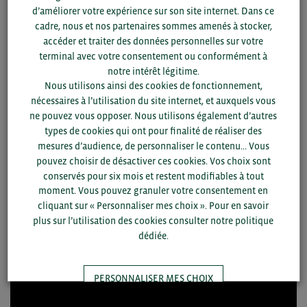
d’améliorer votre expérience sur son site internet. Dans ce
Head Manager au sein de Go Africa Buziness et prestataire
cadre, nous et nos partenaires sommes amenés à stocker,
agréé de BCI au Cameroun, lors d’un webinaire proposé aux
accéder et traiter des données personnelles sur votre
entreprises bretonnes.
terminal avec votre consentement ou conformément à
notre intérêt légitime.
Thèmes abordés
Nous utilisons ainsi des cookies de fonctionnement,
nécessaires à l’utilisation du site internet, et auxquels vous
Présentation général du pays
ne pouvez vous opposer. Nous utilisons également d’autres
types de cookies qui ont pour finalité de réaliser des
Présentation des secteurs économiques du pays
mesures d’audience, de personnaliser le contenu... Vous
Présentation de la stratégie nationale de
pouvez choisir de désactiver ces cookies. Vos choix sont
développement (SND) 2020-2030
conservés pour six mois et restent modifiables à tout
Opportunités des APE pour les entreprises d’Europe
moment. Vous pouvez granuler votre consentement en
cliquant sur « Personnaliser mes choix ». Pour en savoir
plus sur l’utilisation des cookies consulter notre politique
dédiée.
PERSONNALISER MES CHOIX