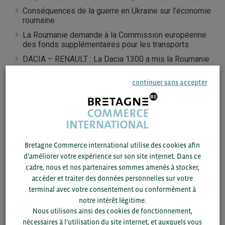
Conséquences de la guerre en Ukraine sur l
’
économie
roumaine
La Roumanie demande à la Commission européenne
des
fonds supplémentaires pour les transports
DACIA
–
RENAULT :
La Dacia 1300 a mis la Roumanie
sur les roues
continuer sans accepter
Engie: création d’un parc photovoltaïque en Roumanie
Alstom va fournir 20 Coradia Stream à la Roumanie
Bretagne Commerce international utilise des cookies afin
ACCÉDEZ À LA NEWSLETTER – JUIN 2022
d’améliorer votre expérience sur son site internet. Dans ce
cadre, nous et nos partenaires sommes amenés à stocker,
accéder et traiter des données personnelles sur votre
terminal avec votre consentement ou conformément à
notre intérêt légitime.
Nous utilisons ainsi des cookies de fonctionnement,
nécessaires à l’utilisation du site internet, et auxquels vous