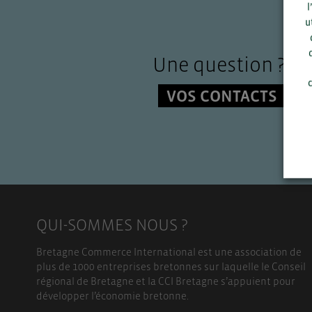
l
u
Une question ?
c
VOS CONTACTS
QUI-SOMMES NOUS ?
Bretagne Commerce International est une association de
plus de 1000 entreprises bretonnes sur laquelle le Conseil
régional de Bretagne et la CCI Bretagne s’appuient pour
développer l’économie bretonne.