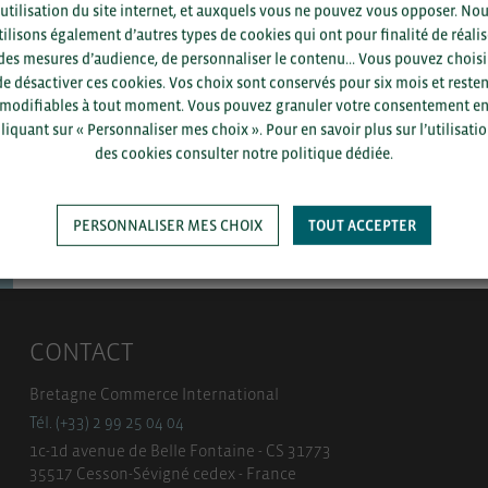
Pour voir les contacts, merc
’utilisation du site internet, et auxquels vous ne pouvez vous opposer. No
département et votre secte
tilisons également d’autres types de cookies qui ont pour finalité de réalis
des mesures d’audience, de personnaliser le contenu... Vous pouvez choisi
de désactiver ces cookies. Vos choix sont conservés pour six mois et resten
modifiables à tout moment. Vous pouvez granuler votre consentement e
liquant sur « Personnaliser mes choix ». Pour en savoir plus sur l’utilisati
des cookies consulter notre politique dédiée.
SAUVEGARDER
PERSONNALISER MES CHOIX
TOUT ACCEPTER
CONTACT
Bretagne Commerce International
Tél. (+33) 2 99 25 04 04
1c-1d avenue de Belle Fontaine - CS 31773
35517 Cesson-Sévigné cedex - France