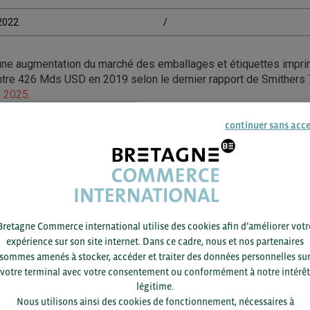
/2022
/
une augmentation du marché des emballages et étiquettes impr
re 426 Mds USD en 2019 selon le dernier rapport de Smithers
o 2025.
 un article du magasine emballage.news précisant que le marché 
continuer sans acc
à hauteur de 2,6% particulièrement pour les emballages carton et 
ctivement 24,9% et 30,1% du marché en 2020.
ACCÉDEZ ICI À LA RESSOURCE
Bretagne Commerce international utilise des cookies afin d’améliorer votr
expérience sur son site internet. Dans ce cadre, nous et nos partenaires
sommes amenés à stocker, accéder et traiter des données personnelles su
votre terminal avec votre consentement ou conformément à notre intérêt
légitime.
Nous utilisons ainsi des cookies de fonctionnement, nécessaires à