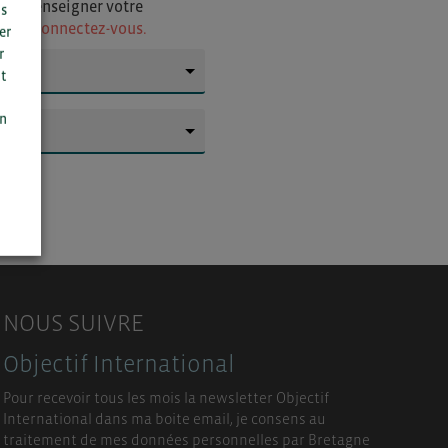
i de renseigner votre
us
ur
ou connectez-vous.
er
r
t
▼
n
on
▼
NOUS SUIVRE
Objectif International
Pour recevoir tous les mois la newsletter Objectif
International dans ma boite email, je consens au
traitement de mes données personnelles par Bretagne