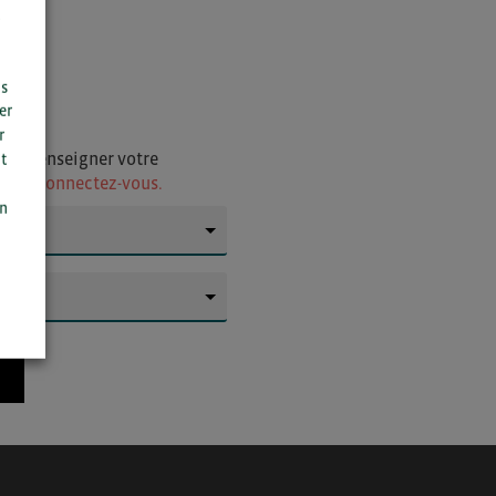
us
er
r
i de renseigner votre
t
ur
ou connectez-vous.
n
on
▼
▼