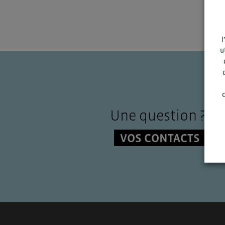
l
u
c
Une question ?
VOS CONTACTS