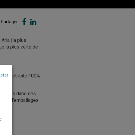
Partager :
Arla (la plus
e la plus verte de
epter
e l’électricité 100%
lastiques dans ses
(100% d’emballages
e
r