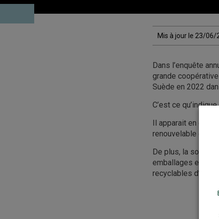
Mis à jour le 23/06
Dans l’enquête annu
grande coopérative
Suède en 2022 dans
C’est ce qu’indique 
Il apparait en effe
renouvelable et él
De plus, la société
emballages en augm
recyclables d’ici 20