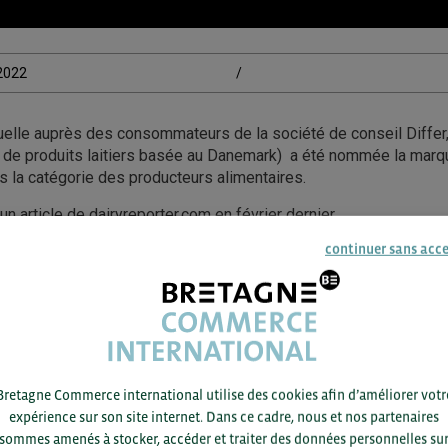
/2022
/
elle auprès des consommateurs de la société de conseil Differ, 
 de produits laitiers basée au Danemark) a été nommée la marqu
 la catégorie des producteurs alimentaires.
un article de dairyreporter.com en février dernier.
continuer sans acc
t que depuis le début de l’année les fermes bio de Arla achètent d
imine progressivement l’usage de combustibles fossiles ;
 se donne également pour objectif de diminuer l’utilisation de p
entant l’usage de matériaux renouvelables et/ou recyclables 
25).
Bretagne Commerce international utilise des cookies afin d’améliorer votr
ACCÉDEZ À LA RESSOURCE
expérience sur son site internet. Dans ce cadre, nous et nos partenaires
sommes amenés à stocker, accéder et traiter des données personnelles su