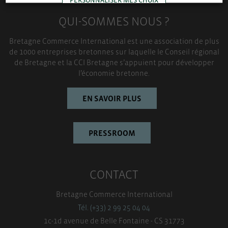
QUI-SOMMES NOUS ?
TOUT ACCEPTER
Bretagne Commerce International est une association de plus
de 1000 entreprises bretonnes sur laquelle le Conseil régional
de Bretagne et la CCI Bretagne s’appuient pour développer
l’économie bretonne.
EN SAVOIR PLUS
PRESSROOM
CONTACT
Bretagne Commerce International
Tél. (+33) 2 99 25 04 04
1c-1d avenue de Belle Fontaine - CS 31773