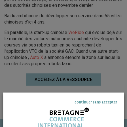
des autorités chinoises en novembre dernier.
Baidu ambitionne de développer son service dans 65 villes
chinoises d’ici 4 ans.
En parallèle, la start-up chinoise
WeRide
qui évolue déjà sur
le marché des voitures autonomes souhaite développer les
courses via ses robots taxi en se rapprochant de
l’application VTC de la société GAC. Quand une autre start-
up chinoise ,
Auto X
a annoncé étendre la zone sur laquelle
circulent ses propres robots taxis.
ACCÉDEZ À LA RESSOURCE
continuer sans accepter