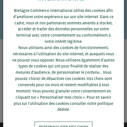
Une question ?
Bretagne Commerce international utilise des cookies afin
d’améliorer votre expérience sur son site internet. Dans ce
VOS CONTACTS
cadre, nous et nos partenaires sommes amenés à stocker,
accéder et traiter des données personnelles sur votre
terminal avec votre consentement ou conformément à
notre intérêt légitime.
Nous utilisons ainsi des cookies de fonctionnement,
Pour voir les contacts, merci de renseigner votre
nécessaires à l’utilisation du site internet, et auxquels vous
département et votre secteur
ou connectez-vous.
ne pouvez vous opposer. Nous utilisons également d’autres
types de cookies qui ont pour finalité de réaliser des
▼
mesures d’audience, de personnaliser le contenu... Vous
pouvez choisir de désactiver ces cookies. Vos choix sont
conservés pour six mois et restent modifiables à tout
▼
moment. Vous pouvez granuler votre consentement en
cliquant sur « Personnaliser mes choix ». Pour en savoir
plus sur l’utilisation des cookies consulter notre politique
SAUVEGARDER
dédiée.
PERSONNALISER MES CHOIX