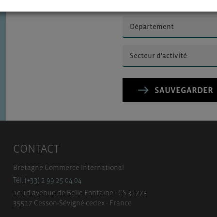
département et votre secte
SAUVEGARDER
CONTACT
Bretagne Commerce International
Tél. (+33) 2 99 25 04 04
1c-1d avenue de Belle Fontaine - CS 31773
35517 Cesson-Sévigné cedex - France