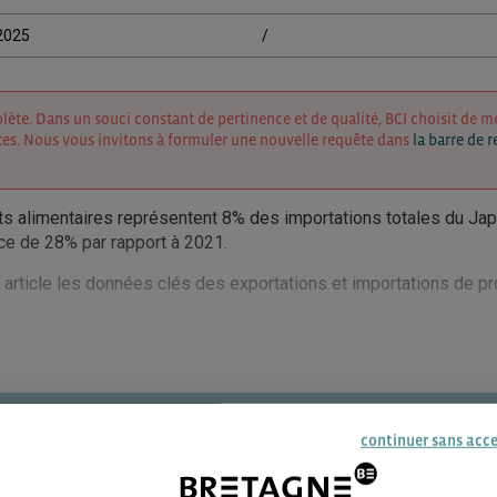
/2025
/
lète. Dans un souci constant de pertinence et de qualité, BCI choisit de me
es. Nous vous invitons à formuler une nouvelle requête dans
la barre de 
ts alimentaires représentent 8% des importations totales du Jap
ce de 28% par rapport à 2021.
article les données clés des exportations et importations de pr
E LIRE LA SUITE ?
continuer sans acc
 de ce contenu est disponible pour tous les