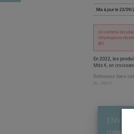
Mis à jour le 23/09
Ce contenu est obso
informations récent
BCI.
En 2022, les produi
Mds €, en croissan
Retrouvez dans cet 
au Japon.
ENVIE D
L’intégralité