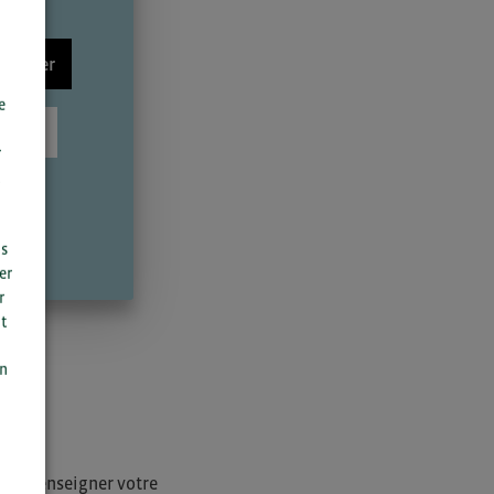
nnecter
e
scrire
r
us
er
r
t
n
on
i de renseigner votre