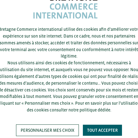
 BCI.
dhérent et vous avez déjà un compte BCI ?
Se co
s pour profiter de l’ensemble de l’article.
Bretagne Commerce international utilise des cookies afin d’améliorer votr
été est adhérente mais vous n’avez pas encore
expérience sur son site internet. Dans ce cadre, nous et nos partenaires
S'in
te ? Inscrivez-vous avec votre email
sommes amenés à stocker, accéder et traiter des données personnelles su
l.
votre terminal avec votre consentement ou conformément à notre intérêt
itez devenir adhérent BCI ? Complétez le
légitime.
’adhésion
. Votre demande d’adhésion sera
Nous utilisons ainsi des cookies de fonctionnement, nécessaires à
lidation par BCI.
’utilisation du site internet, et auxquels vous ne pouvez vous opposer. No
tilisons également d’autres types de cookies qui ont pour finalité de réalis
des mesures d’audience, de personnaliser le contenu... Vous pouvez choisi
de désactiver ces cookies. Vos choix sont conservés pour six mois et resten
modifiables à tout moment. Vous pouvez granuler votre consentement e
liquant sur « Personnaliser mes choix ». Pour en savoir plus sur l’utilisati
des cookies consulter notre politique dédiée.
PERSONNALISER MES CHOIX
TOUT ACCEPTER
Pour voir les contacts, merc