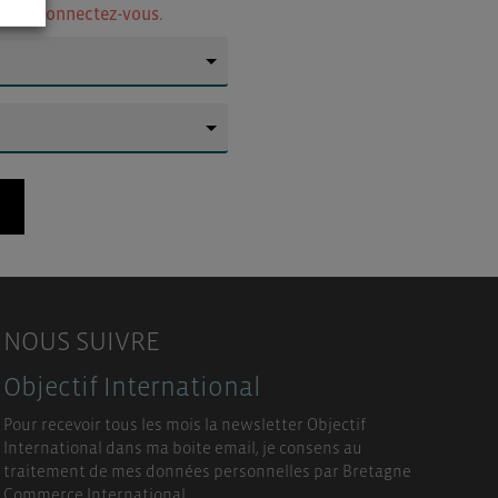
ur
ou connectez-vous.
▼
▼
NOUS SUIVRE
Objectif International
Pour recevoir tous les mois la newsletter Objectif
International dans ma boite email, je consens au
traitement de mes données personnelles par Bretagne
Commerce International.