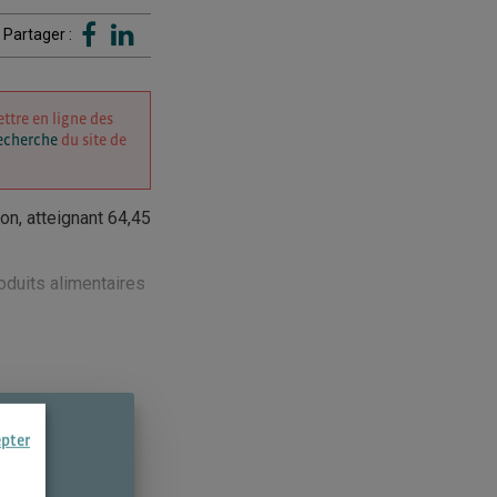
Partager :
ttre en ligne des
recherche
du site de
on, atteignant 64,45
oduits alimentaires
epter