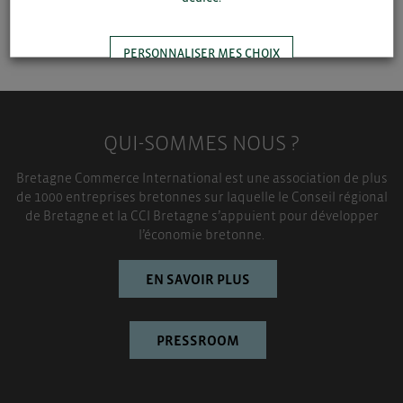
SAUVEGARDER
PERSONNALISER MES CHOIX
TOUT ACCEPTER
QUI-SOMMES NOUS ?
Bretagne Commerce International est une association de plus
de 1000 entreprises bretonnes sur laquelle le Conseil régional
de Bretagne et la CCI Bretagne s’appuient pour développer
l’économie bretonne.
EN SAVOIR PLUS
PRESSROOM