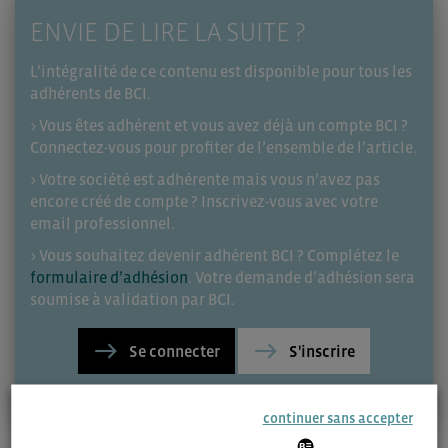
ENVIE DE LIRE LA SUITE ?
L’intégralité de ce contenu est disponible pour tous les
adhérents de BCI.
> Vous êtes adhérent et vous avez déjà un compte BCI ?
Connectez-vous pour profiter de l’ensemble de l’article.
> Votre société est adhérente mais vous n’avez pas
encore créé de compte ? Inscrivez-vous avec votre
email professionnel.
> Vous souhaitez devenir adhérent BCI ? Complétez le
formulaire d’adhésion
. Votre demande d’adhésion sera
soumise à validation par BCI.
Se connecter
S'inscrire
continuer sans accepter