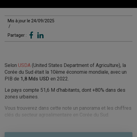
Mis à jour le 24/09/2025
/
Partager :
Selon
USDA
(United States Department of Agriculture), la
Corée du Sud était la 10ème économie mondiale, avec un
PIB de
1,8 Mds USD
en 2022.
Le pays compte 51,6 M d’habitants, dont +80% dans des
zones urbaines.
Vous trouverez dans cette note un panorama et les chiffres
clés du secteur agroalimentaire en Corée du Sud.