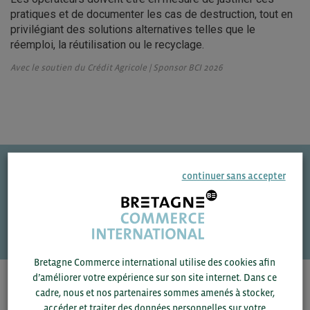
pratiques et de documenter les cas de destruction, tout en
privilégiant des solutions alternatives telles que le
réemploi, la réutilisation ou le recyclage.
Avec le soutien du Crédit Agricole | Sponsor BCI 2026
continuer sans accepter
Une question ?
VOS CONTACTS
Bretagne Commerce international utilise des cookies afin
d’améliorer votre expérience sur son site internet. Dans ce
Pour voir les contacts, merci de renseigner votre
cadre, nous et nos partenaires sommes amenés à stocker,
département et votre secteur
ou connectez-vous.
accéder et traiter des données personnelles sur votre