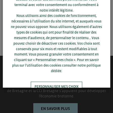
terminal avec votre consentement ou conformément à
notre intérêt légitime.
▼
Nous utilisons ainsi des cookies de fonctionnement,
nécessaires à l’utilisation du site internet, et auxquels vous
▼
ne pouvez vous opposer. Nous utilisons également d’autres
types de cookies qui ont pour finalité de réaliser des
mesures d’audience, de personnaliser le contenu... Vous
SAUVEGARDER
pouvez choisir de désactiver ces cookies. Vos choix sont
conservés pour six mois et restent modifiables à tout
moment. Vous pouvez granuler votre consentement en
cliquant sur « Personnaliser mes choix ». Pour en savoir
plus sur l’utilisation des cookies consulter notre politique
QUI-SOMMES NOUS ?
dédiée.
Bretagne Commerce International est une association de plus
de 1000 entreprises bretonnes sur laquelle le Conseil régional
PERSONNALISER MES CHOIX
de Bretagne et la CCI Bretagne s’appuient pour développer
l’économie bretonne.
TOUT ACCEPTER
EN SAVOIR PLUS