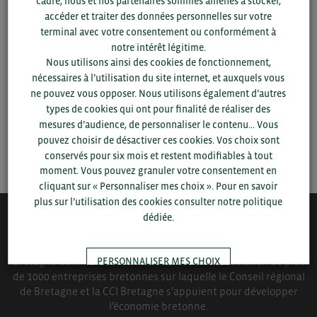
cadre, nous et nos partenaires sommes amenés à stocker,
Pour voir les contacts, merci de renseigner votre
accéder et traiter des données personnelles sur votre
département et votre secteur
ou connectez-vous.
terminal avec votre consentement ou conformément à
notre intérêt légitime.
Nous utilisons ainsi des cookies de fonctionnement,
▼
nécessaires à l’utilisation du site internet, et auxquels vous
ne pouvez vous opposer. Nous utilisons également d’autres
▼
types de cookies qui ont pour finalité de réaliser des
mesures d’audience, de personnaliser le contenu... Vous
pouvez choisir de désactiver ces cookies. Vos choix sont
SAUVEGARDER
conservés pour six mois et restent modifiables à tout
moment. Vous pouvez granuler votre consentement en
cliquant sur « Personnaliser mes choix ». Pour en savoir
plus sur l’utilisation des cookies consulter notre politique
dédiée.
QUI-SOMMES NOUS ?
PERSONNALISER MES CHOIX
Bretagne Commerce International est une association de plus
de 1000 entreprises bretonnes sur laquelle le Conseil régional
de Bretagne et la CCI Bretagne s’appuient pour développer
TOUT ACCEPTER
l’économie bretonne.