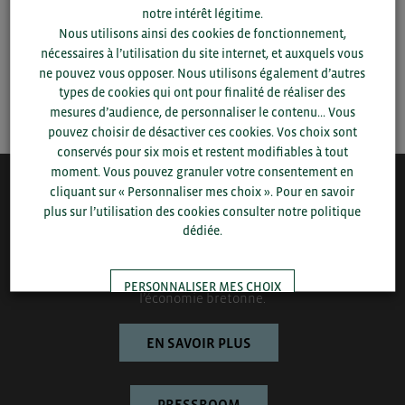
notre intérêt légitime.
Nous utilisons ainsi des cookies de fonctionnement,
▼
nécessaires à l’utilisation du site internet, et auxquels vous
ne pouvez vous opposer. Nous utilisons également d’autres
types de cookies qui ont pour finalité de réaliser des
SAUVEGARDER
mesures d’audience, de personnaliser le contenu... Vous
pouvez choisir de désactiver ces cookies. Vos choix sont
conservés pour six mois et restent modifiables à tout
moment. Vous pouvez granuler votre consentement en
cliquant sur « Personnaliser mes choix ». Pour en savoir
QUI-SOMMES NOUS ?
plus sur l’utilisation des cookies consulter notre politique
dédiée.
Bretagne Commerce International est une association de plus
de 1000 entreprises bretonnes sur laquelle le Conseil régional
de Bretagne et la CCI Bretagne s’appuient pour développer
PERSONNALISER MES CHOIX
l’économie bretonne.
EN SAVOIR PLUS
TOUT ACCEPTER
PRESSROOM