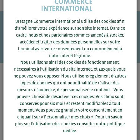
Bretagne Commerce international utilise des cookies afin
d’améliorer votre expérience sur son site internet. Dans ce
Une question ?
cadre, nous et nos partenaires sommes amenés à stocker,
accéder et traiter des données personnelles sur votre
VOS CONTACTS
terminal avec votre consentement ou conformément à
notre intérêt légitime.
Nous utilisons ainsi des cookies de fonctionnement,
nécessaires à l’utilisation du site internet, et auxquels vous
Pour voir les contacts, merci de renseigner votre
ne pouvez vous opposer. Nous utilisons également d’autres
département et votre secteur
ou connectez-vous.
types de cookies qui ont pour finalité de réaliser des
mesures d’audience, de personnaliser le contenu... Vous
pouvez choisir de désactiver ces cookies. Vos choix sont
▼
conservés pour six mois et restent modifiables à tout
moment. Vous pouvez granuler votre consentement en
▼
cliquant sur « Personnaliser mes choix ». Pour en savoir
plus sur l’utilisation des cookies consulter notre politique
dédiée.
SAUVEGARDER