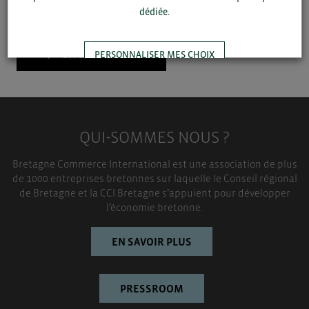
dédiée.
▼
SAUVEGARDER
PERSONNALISER MES CHOIX
TOUT ACCEPTER
QUI-SOMMES NOUS ?
Bretagne Commerce International est une association de plus
de 1000 entreprises bretonnes sur laquelle le Conseil régional
de Bretagne et la CCI Bretagne s’appuient pour développer
l’économie bretonne.
EN SAVOIR PLUS
PRESSROOM