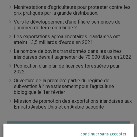
Manifestations d’agriculteurs pour protester contre les
prix pratiqués par la grande distribution.
Vers le développement d’une filière semences de
pommes de terre en Irlande ?
Les exportations agroalimentaires irlandaises ont
atteint 13,5 milliards d’euros en 2021
Le nombre de bovins transformés dans les usines
irlandaises devrait augmenter de 70 000 têtes en 2022
Publication d’un plan de licences forestières pour
2022.
Ouverture de la première partie du régime de
subvention à l’investissement pour l’agriculture
biologique le 1er février
Mission de promotion des exportations irlandaises aux
Emirats Arabes Unis et en Arabie saoudite
ACCÉDEZ À LA TOTALITÉ DE LA NEWSLETTER
– 11 MARS 2022
continuer sans accepter