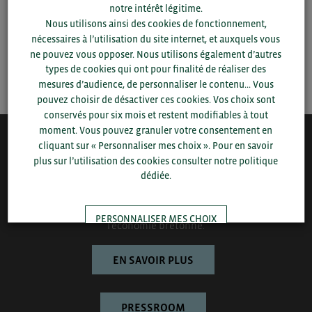
notre intérêt légitime.
Nous utilisons ainsi des cookies de fonctionnement,
▼
nécessaires à l’utilisation du site internet, et auxquels vous
ne pouvez vous opposer. Nous utilisons également d’autres
types de cookies qui ont pour finalité de réaliser des
SAUVEGARDER
mesures d’audience, de personnaliser le contenu... Vous
pouvez choisir de désactiver ces cookies. Vos choix sont
conservés pour six mois et restent modifiables à tout
moment. Vous pouvez granuler votre consentement en
cliquant sur « Personnaliser mes choix ». Pour en savoir
QUI-SOMMES NOUS ?
plus sur l’utilisation des cookies consulter notre politique
dédiée.
Bretagne Commerce International est une association de plus
de 1000 entreprises bretonnes sur laquelle le Conseil régional
de Bretagne et la CCI Bretagne s’appuient pour développer
PERSONNALISER MES CHOIX
l’économie bretonne.
EN SAVOIR PLUS
TOUT ACCEPTER
PRESSROOM