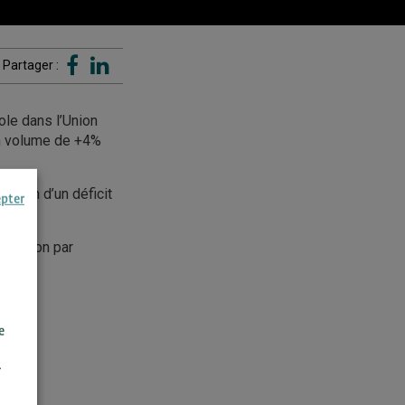
Partager :
ole dans l’Union
n volume de +4%
t d’un d’un déficit
epter
oduction par
e
r