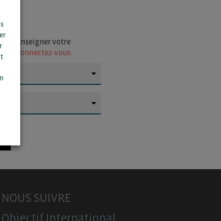
us
er
i de renseigner votre
r
ur
ou connectez-vous.
t
n
on
▼
▼
NOUS SUIVRE
Objectif International