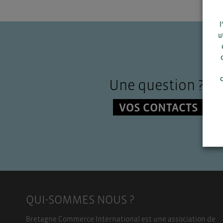
l
u
c
Une question ?
VOS CONTACTS
QUI-SOMMES NOUS ?
Bretagne Commerce International est une association de