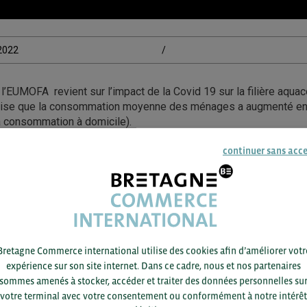
/2022
/
l’EUMOFA revient sur l’impact de la Covid 19 sur la filière aquac
cise que la consommation moyenne des ménages a augmenté e
a consommation à domicile).
ort indique que les importations ont fortement diminué faisant éta
continuer sans acc
soit -2Mds EUR par rapport à 2019.
ns cette publication tous les détails de consommation et de pr
avec un focus sur les flux import / export.
ACCÉDEZ À LA RESSOURCE
Bretagne Commerce international utilise des cookies afin d’améliorer votr
expérience sur son site internet. Dans ce cadre, nous et nos partenaires
sommes amenés à stocker, accéder et traiter des données personnelles su
votre terminal avec votre consentement ou conformément à notre intérêt