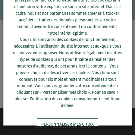
VOS CONTACTS
d’améliorer votre expérience sur son site internet. Dans ce
cadre, nous et nos partenaires sommes amenés à stocker,
accéder et traiter des données personnelles sur votre
terminal avec votre consentement ou conformément à
Pour voir les contacts, merci de renseigner votre
notre intérêt légitime.
département et votre secteur
ou connectez-vous.
Nous utilisons ainsi des cookies de fonctionnement,
nécessaires à l’utilisation du site internet, et auxquels vous
ne pouvez vous opposer. Nous utilisons également d’autres
▼
types de cookies qui ont pour finalité de réaliser des
mesures d’audience, de personnaliser le contenu... Vous
▼
pouvez choisir de désactiver ces cookies. Vos choix sont
conservés pour six mois et restent modifiables à tout
moment. Vous pouvez granuler votre consentement en
SAUVEGARDER
cliquant sur « Personnaliser mes choix ». Pour en savoir
plus sur l’utilisation des cookies consulter notre politique
dédiée.
QUI-SOMMES NOUS ?
PERSONNALISER MES CHOIX