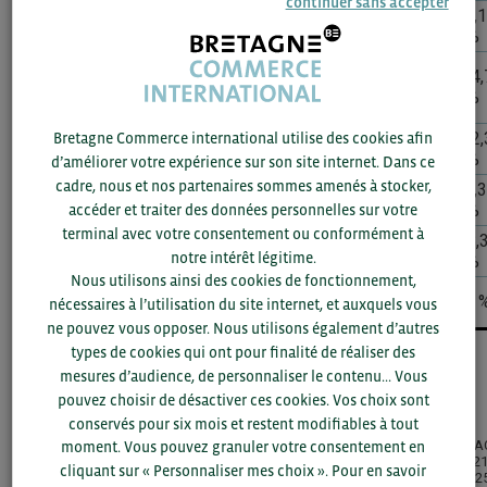
continuer sans accepter
↘ Chine +
15,9
-0,1
104,9
-1,4 %
HK
%
%
↗
14,3
+69,8
+14,
Allemagne
93,9
%
%
%
(€)
IMPORTATIONS
↘ Pays
+62,
Bretagne Commerce international utilise des cookies afin
60,4
9,2 %
-6 %
indéterminé
%
d’améliorer votre expérience sur son site internet. Dans ce
cadre, nous et nos partenaires sommes amenés à stocker,
-1,3
(€)
↘ Italie
59,8
9,1 %
-8,3 %
%
accéder et traiter des données personnelles sur votre
terminal avec votre consentement ou conformément à
↘ Espagne
+8,
35,2
5,3 %
-18,9 %
notre intérêt légitime.
(€)
%
Nous utilisons ainsi des cookies de fonctionnement,
↘ Reste du
301,8
46 %
-3,5 %
+6 
nécessaires à l’utilisation du site internet, et auxquels vous
monde
ne pouvez vous opposer. Nous utilisons également d’autres
types de cookies qui ont pour finalité de réaliser des
Top 5 des clients et Top 5 des fournisseurs de la
mesures d’audience, de personnaliser le contenu... Vous
Bretagne
pouvez choisir de désactiver ces cookies. Vos choix sont
conservés pour six mois et restent modifiables à tout
Valeur
Poids
TCA
moment. Vous pouvez granuler votre consentement en
Évolution
en
du
2021
MONDE
2024-
cliquant sur « Personnaliser mes choix ». Pour en savoir
2025
marché
202
2025