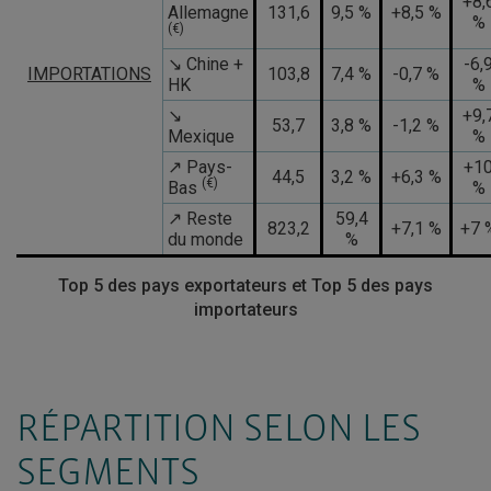
+8,
Allemagne
131,6
9,5 %
+8,5 %
%
(€)
↘ Chine +
-6,
IMPORTATIONS
103,8
7,4 %
-0,7 %
HK
%
↘
+9,
53,7
3,8 %
-1,2 %
Mexique
%
↗ Pays-
+1
44,5
3,2 %
+6,3 %
(€)
Bas
%
↗ Reste
59,4
823,2
+7,1 %
+7 
du monde
%
Top 5 des pays exportateurs et Top 5 des pays
importateurs
RÉPARTITION SELON LES
SEGMENTS