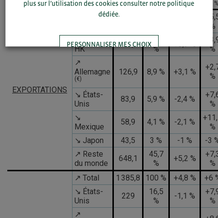
plus sur l’utilisation des cookies consulter notre politique
(Mds€)
en %
en 
dédiée.
+5,
↗ Total
1 418,1
100 %
+3,5 %
%
↗ Chine +
32,2
+3,
456,9
+3,7 %
PERSONNALISER MES CHOIX
HK
%
%
↗
+2,
Allemagne
126,9
8,9 %
+3,1 %
TOUT ACCEPTER
%
(€)
EXPORTATIONS
↘ États-
+7,
83,9
5,9 %
-2,4 %
Unis
%
↘
+11
58,9
4,1 %
-2,1 %
Mexique
%
↘ Japon
43,5
3 %
-1 %
-3 
↗ Reste
45,7
+7,
648,1
+5,2 %
du monde
%
%
↗ Total
1 385,8
100 %
+4,8 %
+6 
↘ États-
16,5
+7,
229
-1,1 %
Unis
%
%
↗