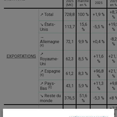
2025
marché
202
2025
(M€)
en %
en %
+8,
↗ Total
728,8
100 %
+1,9 %
%
↘ États-
15,6
+19,
113,7
-5,5 %
Unis
%
%
→
-8,2
Allemagne
72,1
9,9 %
+0,4 %
%
(€)
↗
EXPORTATIONS
+11,6
+21,
Royaume-
62,3
8,5 %
%
%
Uni
↗ Espagne
+96,8
+21,
61,2
8,3 %
(€)
%
%
↗ Pays-
+11,3
+9,
43,1
5,9 %
(€)
Bas
%
%
↘ Reste du
51,6
376,5
-5,3 %
+8 
monde
%
+7,
↗ Total
656
100 %
+1,4 %
%