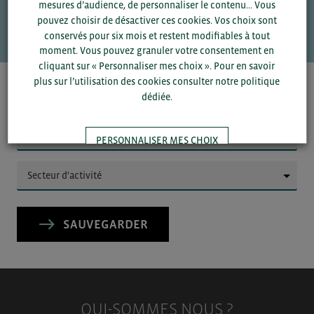
mesures d’audience, de personnaliser le contenu... Vous
VOS CONTACTS
pouvez choisir de désactiver ces cookies. Vos choix sont
conservés pour six mois et restent modifiables à tout
moment. Vous pouvez granuler votre consentement en
cliquant sur « Personnaliser mes choix ». Pour en savoir
plus sur l’utilisation des cookies consulter notre politique
Pour voir les contacts, merci de renseigner votre
dédiée.
département et votre secteur
ou connectez-vous.
PERSONNALISER MES CHOIX
▼
TOUT ACCEPTER
▼
SAUVEGARDER
QUI-SOMMES NOUS ?