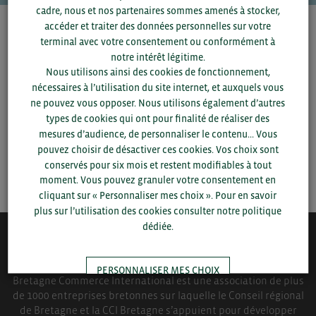
cadre, nous et nos partenaires sommes amenés à stocker,
accéder et traiter des données personnelles sur votre
Pour voir les contacts, merci de renseigner votre
terminal avec votre consentement ou conformément à
département et votre secteur
ou connectez-vous.
notre intérêt légitime.
Nous utilisons ainsi des cookies de fonctionnement,
▼
nécessaires à l’utilisation du site internet, et auxquels vous
ne pouvez vous opposer. Nous utilisons également d’autres
types de cookies qui ont pour finalité de réaliser des
▼
mesures d’audience, de personnaliser le contenu... Vous
pouvez choisir de désactiver ces cookies. Vos choix sont
conservés pour six mois et restent modifiables à tout
SAUVEGARDER
moment. Vous pouvez granuler votre consentement en
cliquant sur « Personnaliser mes choix ». Pour en savoir
plus sur l’utilisation des cookies consulter notre politique
dédiée.
QUI-SOMMES NOUS ?
PERSONNALISER MES CHOIX
Bretagne Commerce International est une association de plus
de 1000 entreprises bretonnes sur laquelle le Conseil régional
de Bretagne et la CCI Bretagne s’appuient pour développer
TOUT ACCEPTER