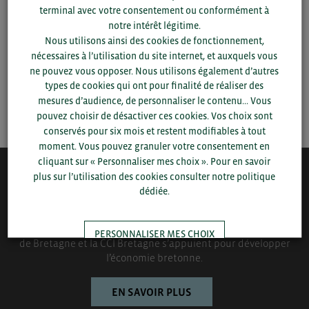
terminal avec votre consentement ou conformément à
▼
notre intérêt légitime.
Nous utilisons ainsi des cookies de fonctionnement,
nécessaires à l’utilisation du site internet, et auxquels vous
▼
ne pouvez vous opposer. Nous utilisons également d’autres
types de cookies qui ont pour finalité de réaliser des
mesures d’audience, de personnaliser le contenu... Vous
SAUVEGARDER
pouvez choisir de désactiver ces cookies. Vos choix sont
conservés pour six mois et restent modifiables à tout
moment. Vous pouvez granuler votre consentement en
cliquant sur « Personnaliser mes choix ». Pour en savoir
plus sur l’utilisation des cookies consulter notre politique
QUI-SOMMES NOUS ?
dédiée.
Bretagne Commerce International est une association de plus
de 1000 entreprises bretonnes sur laquelle le Conseil régional
PERSONNALISER MES CHOIX
de Bretagne et la CCI Bretagne s’appuient pour développer
l’économie bretonne.
TOUT ACCEPTER
EN SAVOIR PLUS