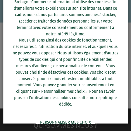
Bretagne Commerce international utilise des cookies afin
VOS CONTACTS
d’améliorer votre expérience sur son site internet. Dans ce
cadre, nous et nos partenaires sommes amenés à stocker,
accéder et traiter des données personnelles sur votre
terminal avec votre consentement ou conformément à
notre intérêt légitime.
Pour voir les contacts, merci de renseigner votre
Nous utilisons ainsi des cookies de fonctionnement,
département et votre secteur
ou connectez-vous.
nécessaires à l’utilisation du site internet, et auxquels vous
ne pouvez vous opposer. Nous utilisons également d’autres
▼
types de cookies qui ont pour finalité de réaliser des
mesures d’audience, de personnaliser le contenu... Vous
pouvez choisir de désactiver ces cookies. Vos choix sont
▼
conservés pour six mois et restent modifiables à tout
moment. Vous pouvez granuler votre consentement en
SAUVEGARDER
cliquant sur « Personnaliser mes choix ». Pour en savoir
plus sur l’utilisation des cookies consulter notre politique
dédiée.
PERSONNALISER MES CHOIX
QUI-SOMMES NOUS ?