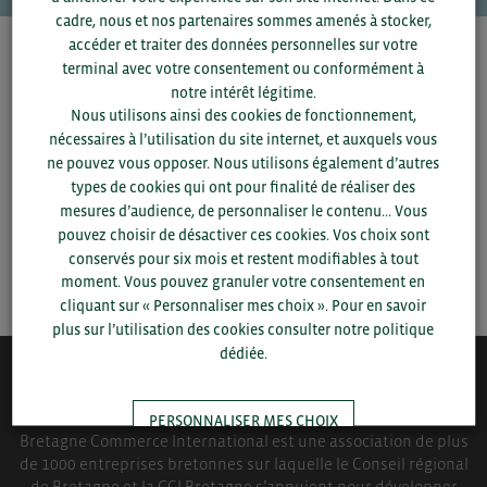
cadre, nous et nos partenaires sommes amenés à stocker,
accéder et traiter des données personnelles sur votre
Pour voir les contacts, merci de renseigner votre
terminal avec votre consentement ou conformément à
département et votre secteur
ou connectez-vous.
notre intérêt légitime.
Nous utilisons ainsi des cookies de fonctionnement,
nécessaires à l’utilisation du site internet, et auxquels vous
▼
ne pouvez vous opposer. Nous utilisons également d’autres
types de cookies qui ont pour finalité de réaliser des
▼
mesures d’audience, de personnaliser le contenu... Vous
pouvez choisir de désactiver ces cookies. Vos choix sont
conservés pour six mois et restent modifiables à tout
SAUVEGARDER
moment. Vous pouvez granuler votre consentement en
cliquant sur « Personnaliser mes choix ». Pour en savoir
plus sur l’utilisation des cookies consulter notre politique
dédiée.
QUI-SOMMES NOUS ?
PERSONNALISER MES CHOIX
Bretagne Commerce International est une association de plus
de 1000 entreprises bretonnes sur laquelle le Conseil régional
de Bretagne et la CCI Bretagne s’appuient pour développer