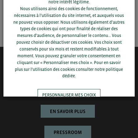
notre intérêt légitime.
Nous utilisons ainsi des cookies de fonctionnement,
▼
nécessaires à l’utilisation du site internet, et auxquels vous
ne pouvez vous opposer. Nous utilisons également d’autres
SAUVEGARDER
types de cookies qui ont pour finalité de réaliser des
mesures d’audience, de personnaliser le contenu... Vous
pouvez choisir de désactiver ces cookies. Vos choix sont
conservés pour six mois et restent modifiables à tout
moment. Vous pouvez granuler votre consentement en
cliquant sur « Personnaliser mes choix ». Pour en savoir
QUI-SOMMES NOUS ?
plus sur l’utilisation des cookies consulter notre politique
dédiée.
Bretagne Commerce International est une association de plus
de 1000 entreprises bretonnes sur laquelle le Conseil régional
de Bretagne et la CCI Bretagne s’appuient pour développer
PERSONNALISER MES CHOIX
l’économie bretonne.
EN SAVOIR PLUS
TOUT ACCEPTER
PRESSROOM