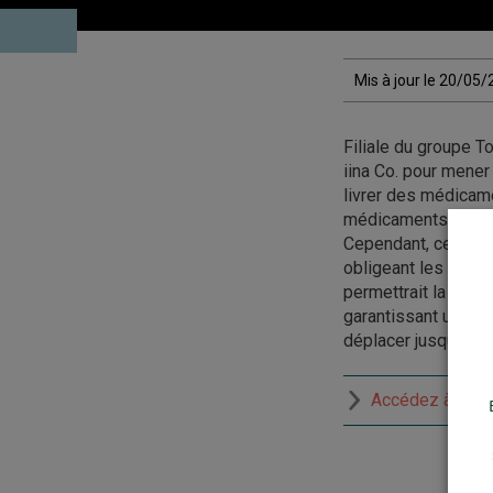
Mis à jour le 20/05
Filiale du groupe T
iina Co. pour mener
livrer des médicame
médicaments sur or
Cependant, ces vols
obligeant les patie
permettrait la livra
garantissant un ser
déplacer jusqu’à un 
Accédez à la r