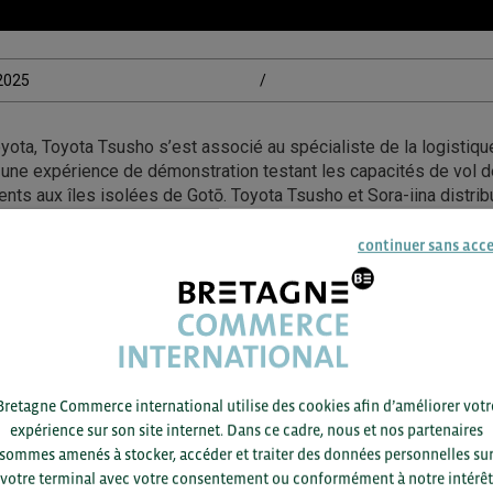
/2025
/
oyota, Toyota Tsusho s’est associé au spécialiste de la logistiq
 une expérience de démonstration testant les capacités de vol d
nts aux îles isolées de Gotō. Toyota Tsusho et Sora-iina distri
donnance et d’autres fournitures sur ces îles isolées par drone
 étaient considérés comme de niveau 3 et effectués par drones à
continuer sans acc
nts à récupérer leurs médicaments dans un port dédié. Le vol de
ison à domicile, réduisant considérablement la difficulté de planif
vice rapide aux patients, souvent âgés, qui peuvent avoir des diff
point de retrait.
essource : DroneLife – Miriam McNabb – 28/03/25
Bretagne Commerce international utilise des cookies afin d’améliorer votr
expérience sur son site internet. Dans ce cadre, nous et nos partenaires
sommes amenés à stocker, accéder et traiter des données personnelles su
votre terminal avec votre consentement ou conformément à notre intérêt