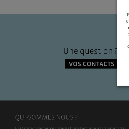
l
u
c
Une question ?
VOS CONTACTS
QUI-SOMMES NOUS ?
Bretagne Commerce International est une association de