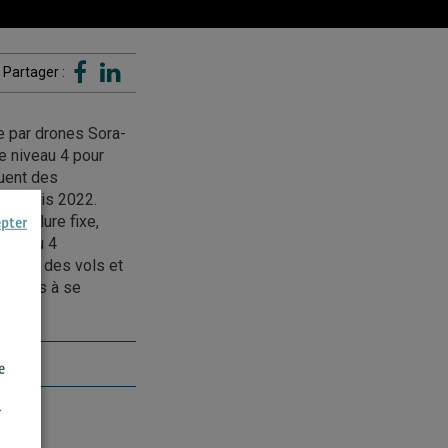
Partager :
ue par drones Sora-
e niveau 4 pour
buent des
s depuis 2022.
 voilure fixe,
epter
 niveau 4
ication des vols et
icultés à se
e
r