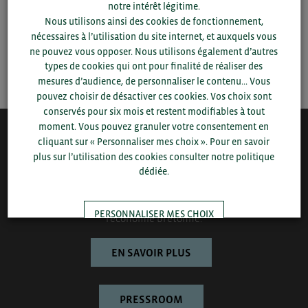
notre intérêt légitime.
Nous utilisons ainsi des cookies de fonctionnement,
▼
nécessaires à l’utilisation du site internet, et auxquels vous
ne pouvez vous opposer. Nous utilisons également d’autres
SAUVEGARDER
types de cookies qui ont pour finalité de réaliser des
mesures d’audience, de personnaliser le contenu... Vous
pouvez choisir de désactiver ces cookies. Vos choix sont
conservés pour six mois et restent modifiables à tout
moment. Vous pouvez granuler votre consentement en
cliquant sur « Personnaliser mes choix ». Pour en savoir
QUI-SOMMES NOUS ?
plus sur l’utilisation des cookies consulter notre politique
dédiée.
Bretagne Commerce International est une association de plus
de 1000 entreprises bretonnes sur laquelle le Conseil régional
de Bretagne et la CCI Bretagne s’appuient pour développer
PERSONNALISER MES CHOIX
l’économie bretonne.
EN SAVOIR PLUS
TOUT ACCEPTER
PRESSROOM