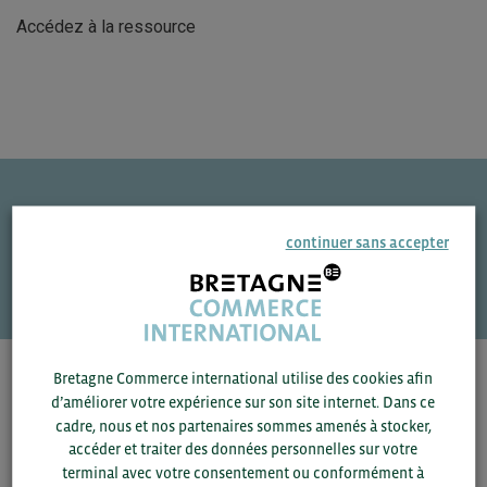
Accédez à la ressource
Une question ?
continuer sans accepter
VOS CONTACTS
Bretagne Commerce international utilise des cookies afin
Pour voir les contacts, merci de renseigner votre
d’améliorer votre expérience sur son site internet. Dans ce
département et votre secteur
ou connectez-vous.
cadre, nous et nos partenaires sommes amenés à stocker,
accéder et traiter des données personnelles sur votre
▼
terminal avec votre consentement ou conformément à