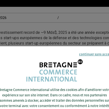
/2026
/
nvestissement record de ~9 Mds$, 2025 a été une année excepti
s start-ups européennes de la défense et des technologies con
ient, plusieurs start-up européennes du secteur se préparent à 
notamment la start-up estonienne Frankenburg Technologies, spé
s anti-drones à bas coût basés sur l’IA, ainsi que les groupes
continuer sans acc
antum Systems. À noter que la part des investisseurs américains
défense a atteint ~33% des investissements en 2025.
ssource : The Financial Times – Sylvia Pfeifer, Laura Pitel & Ra
Bretagne Commerce international utilise des cookies afin d’améliorer votr
it Agricole | Sponsor BCI 2026
expérience sur son site internet. Dans ce cadre, nous et nos partenaires
sommes amenés à stocker, accéder et traiter des données personnelles su
votre terminal avec votre consentement ou conformément à notre intérêt