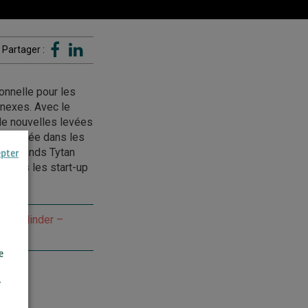
Partager :
onnelle pour les
nexes. Avec le
de nouvelles levées
cialisée dans les
 allemands Tytan
epter
 dans les start-up
phael Minder –
e
r