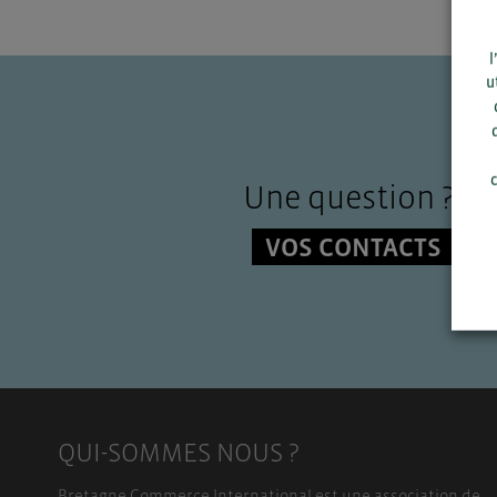
l
u
c
Une question ?
VOS CONTACTS
QUI-SOMMES NOUS ?
Bretagne Commerce International est une association de