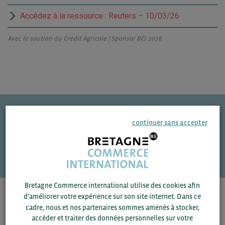
Accédez à la ressource : Reuters – 10/03/26
Avec le soutien du Crédit Agricole | Sponsor BCI 2026
continuer sans accepter
Une question ?
VOS CONTACTS
Bretagne Commerce international utilise des cookies afin
d’améliorer votre expérience sur son site internet. Dans ce
Pour voir les contacts, merci de renseigner votre
cadre, nous et nos partenaires sommes amenés à stocker,
département et votre secteur
ou connectez-vous.
accéder et traiter des données personnelles sur votre