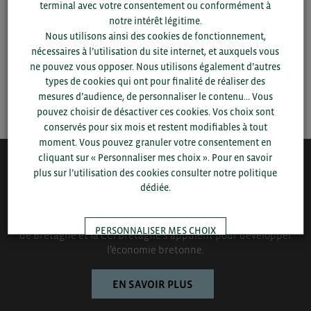
terminal avec votre consentement ou conformément à
▼
notre intérêt légitime.
Nous utilisons ainsi des cookies de fonctionnement,
nécessaires à l’utilisation du site internet, et auxquels vous
▼
ne pouvez vous opposer. Nous utilisons également d’autres
types de cookies qui ont pour finalité de réaliser des
SAUVEGARDER
mesures d’audience, de personnaliser le contenu... Vous
pouvez choisir de désactiver ces cookies. Vos choix sont
conservés pour six mois et restent modifiables à tout
moment. Vous pouvez granuler votre consentement en
cliquant sur « Personnaliser mes choix ». Pour en savoir
plus sur l’utilisation des cookies consulter notre politique
QUI-SOMMES NOUS ?
dédiée.
Bretagne Commerce International est une association de plus
de 1000 entreprises bretonnes sur laquelle le Conseil régional
PERSONNALISER MES CHOIX
de Bretagne et la CCI Bretagne s’appuient pour développer
l’économie bretonne.
TOUT ACCEPTER
EN SAVOIR PLUS