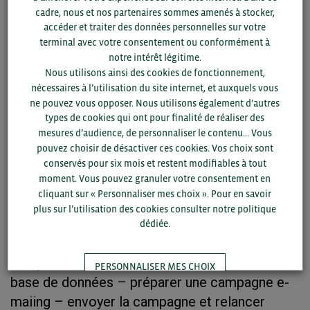
format – création du contenu éducatif
cadre, nous et nos partenaires sommes amenés à stocker,
accéder et traiter des données personnelles sur votre
3 Article de Blog : best pratices SEO – settings
terminal avec votre consentement ou conformément à
d’un article – CTA de la campagne en fin
notre intérêt légitime.
Nous utilisons ainsi des cookies de fonctionnement,
d’article
nécessaires à l’utilisation du site internet, et auxquels vous
ne pouvez vous opposer. Nous utilisons également d’autres
4 Landing et Thank You Pages : créer un
types de cookies qui ont pour finalité de réaliser des
formulaire – définir qui recevra les
mesures d’audience, de personnaliser le contenu... Vous
notifications – lier les life cycle stages avec la
pouvez choisir de désactiver ces cookies. Vos choix sont
TYP
conservés pour six mois et restent modifiables à tout
moment. Vous pouvez granuler votre consentement en
5 Follow up & workflow : définir un scénario –
cliquant sur « Personnaliser mes choix ». Pour en savoir
plus sur l’utilisation des cookies consulter notre politique
mettre en place un scenario – tester, analyser
dédiée.
et améliorer
6 Exploiter la base de données : segmenter sa
PERSONNALISER MES CHOIX
base de données – préparer une campagne e-
maiing – envoyer la campagne et relancer
TOUT ACCEPTER