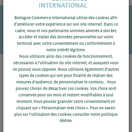
Bretagne Commerce international utilise des cookies afin
Une question ?
d’améliorer votre expérience sur son site internet. Dans ce
cadre, nous et nos partenaires sommes amenés à stocker,
VOS CONTACTS
accéder et traiter des données personnelles sur votre
terminal avec votre consentement ou conformément à
notre intérêt légitime.
Nous utilisons ainsi des cookies de fonctionnement,
nécessaires à l’utilisation du site internet, et auxquels vous
Pour voir les contacts, merci de renseigner votre
ne pouvez vous opposer. Nous utilisons également d’autres
département et votre secteur
ou connectez-vous.
types de cookies qui ont pour finalité de réaliser des
mesures d’audience, de personnaliser le contenu... Vous
▼
pouvez choisir de désactiver ces cookies. Vos choix sont
conservés pour six mois et restent modifiables à tout
moment. Vous pouvez granuler votre consentement en
▼
cliquant sur « Personnaliser mes choix ». Pour en savoir
plus sur l’utilisation des cookies consulter notre politique
dédiée.
SAUVEGARDER