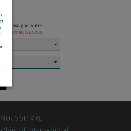
us
er
i de renseigner votre
r
ur
ou connectez-vous.
t
n
on
▼
▼
NOUS SUIVRE
Objectif International