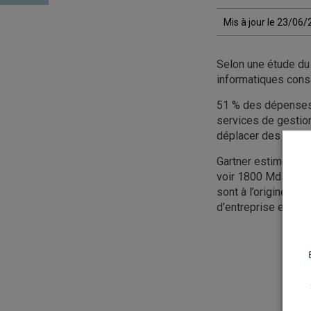
Mis à jour le 23/06
Selon une étude du 
informatiques cons
51 % des dépenses i
services de gestio
déplacer des soluti
Gartner estime que
voir 1800 Mds USD 
sont à l’origine de
d’entreprise en 202