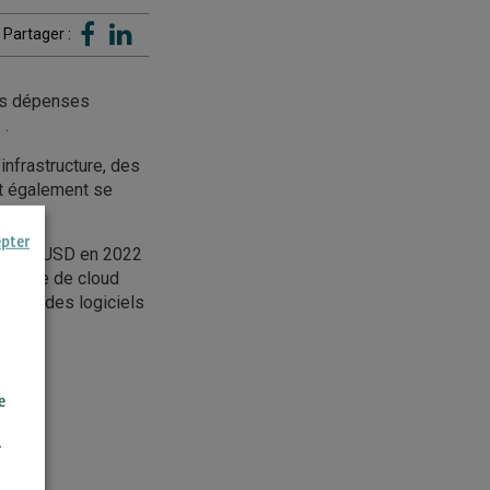
Partager :
les dépenses
 .
nfrastructure, des
nt également se
 2022.
epter
00 Mds USD en 2022
atière de cloud
egment des logiciels
e
r