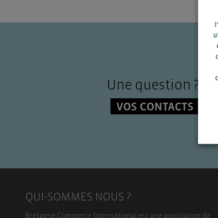
l
u
c
Une question ?
VOS CONTACTS
QUI-SOMMES NOUS ?
Bretagne Commerce International est une association de