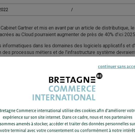
/2022
/
Cabinet Gartner et mis en avant par un article de distributique, 
acrées au Cloud pourraient augmenter de près de 40% d’ici 2025
nformatiques dans les domaines des logiciels applicatifs et d’i
n des processus métiers et de l’infrastructure système devraie
ons traditionnelles vers le cloud public en 2025, contre 41 % en
continuer sans acc
 les dépenses IT consacrées au Cloud pourraient atteindre 13
d’ici 2025. Le cabinet estime également que les dépenses en m
 la quasi-totalité de la croissance de 11 % enregistrée dans le s
2.
ACCÉDEZ À LA RESSOURCE
Bretagne Commerce international utilise des cookies afin d’améliorer votr
expérience sur son site internet. Dans ce cadre, nous et nos partenaires
sommes amenés à stocker, accéder et traiter des données personnelles su
votre terminal avec votre consentement ou conformément à notre intérêt