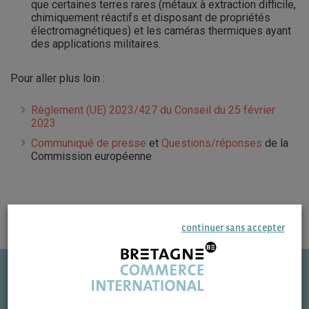
que certaines terres rares (métaux à extraction difficile,
chimiquement réactifs et disposant de propriétés
électromagnétiques) et les caméras thermiques ayant
des applications militaires.
Pour aller plus loin :
Règlement (UE) 2023/427 du Conseil du 25 février
2023
Communiqué de presse
et
Questions/réponses
de la
Commission européenne
continuer sans accepter
Une question ?