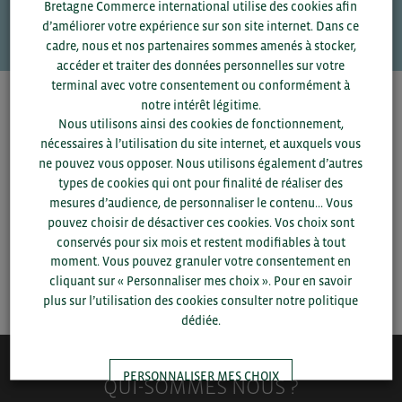
Bretagne Commerce international utilise des cookies afin
VOS CONTACTS
d’améliorer votre expérience sur son site internet. Dans ce
cadre, nous et nos partenaires sommes amenés à stocker,
accéder et traiter des données personnelles sur votre
terminal avec votre consentement ou conformément à
notre intérêt légitime.
Pour voir les contacts, merci de renseigner votre
Nous utilisons ainsi des cookies de fonctionnement,
département et votre secteur
ou connectez-vous.
nécessaires à l’utilisation du site internet, et auxquels vous
ne pouvez vous opposer. Nous utilisons également d’autres
▼
types de cookies qui ont pour finalité de réaliser des
mesures d’audience, de personnaliser le contenu... Vous
pouvez choisir de désactiver ces cookies. Vos choix sont
▼
conservés pour six mois et restent modifiables à tout
moment. Vous pouvez granuler votre consentement en
SAUVEGARDER
cliquant sur « Personnaliser mes choix ». Pour en savoir
plus sur l’utilisation des cookies consulter notre politique
dédiée.
PERSONNALISER MES CHOIX
QUI-SOMMES NOUS ?