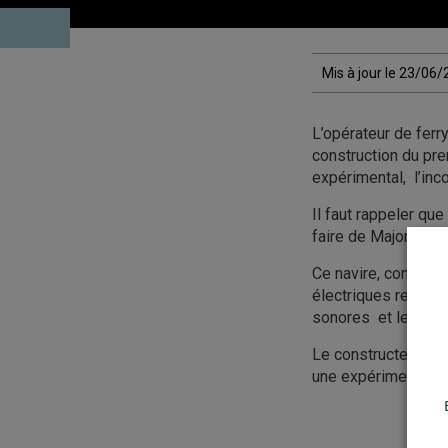
Mis à jour le 23/06
L’opérateur de ferr
construction du pre
expérimental, l’inc
Il faut rappeler qu
faire de Majorque l
Ce navire, construi
électriques recharg
sonores et les émis
Le constructeur va 
une expérimentation 