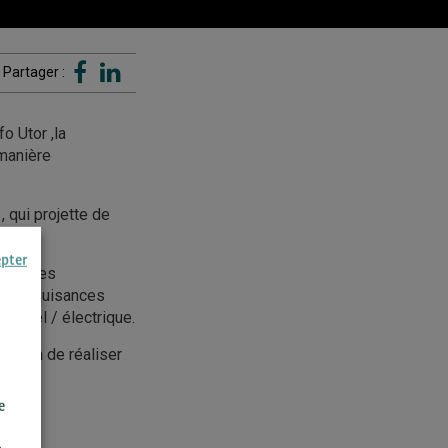
Partager :
o Utor ,la
 manière
, qui projette de
epter
batteries
r les nuisances
diesel / électrique.
, afin de réaliser
e