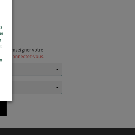
r
us
er
r
t
i de renseigner votre
n
ur
ou connectez-vous.
on
▼
▼