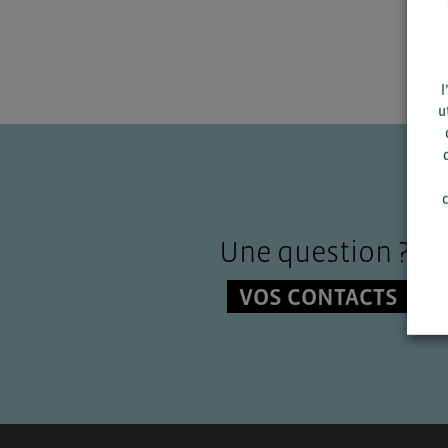
l
u
c
Une question ?
VOS CONTACTS