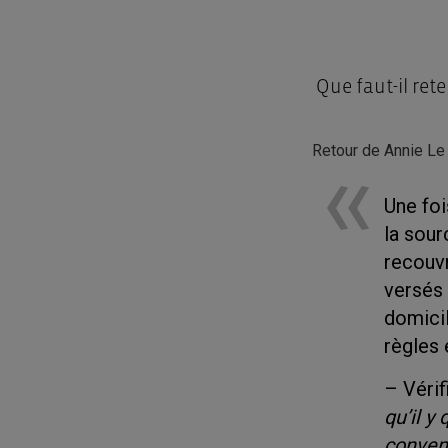
Que faut-il rete
Retour de Annie Le
Une foi
la sour
recouv
versés 
domicil
règles
– Vérif
qu’il y
convent