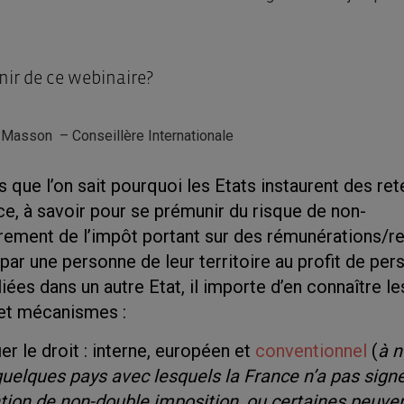
nir de ce webinaire?
 Masson – Conseillère Internationale
s que l’on sait pourquoi les Etats instaurent des re
ce, à savoir pour se prémunir du risque de non-
rement de l’impôt portant sur des rémunérations/r
par une personne de leur territoire au profit de pe
iées dans un autre Etat, il importe d’en connaître le
 et mécanismes :
ier le droit : interne, européen et
conventionnel
(
à n
 quelques pays avec lesquels la France n’a pas sign
ion de non-double imposition, ou certaines peuven