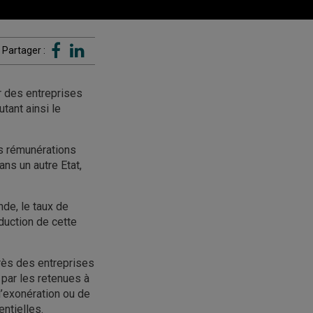
Partager :
r des entreprises
tant ainsi le
es rémunérations
ns un autre Etat,
nde, le taux de
duction de cette
rès des entreprises
 par les retenues à
d’exonération ou de
ntielles.