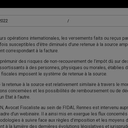
/2022
/
urs opérations internationales, les versements faits ou reçus pa
fois susceptibles d’être diminués d’une retenue à la source ampu
t correspondant à la facture.
e prémunir des risques de non-recouvrement de l’impôt dû sur d
sortissants à des personnes, physiques ou morales, établies da
 fiscales imposent le système de retenue à la source.
la retenue à la source est relativement similaire à travers le mo
tions concernées et les possibilités de remboursement ou de dé
n Etat à l’autre.
, Avocat Fiscaliste au sein de FIDAL Rennes est intervenu aup
adre d’un webinaire. Il a ainsi mis en exergue les flux concernés
odologies à suivre face aux règles d’imposition et les moyens 
 à la lumière des dernières évolutions législatives et jurisprude