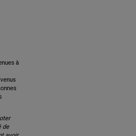
tenues à
evenus
rsonnes
s
oter
é de
t avoir