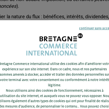
noncées
).
fier la nature du flux : bénéfices, intérêts, dividendes
nces ?
continuer sans acc
er le flux, notamment dans les relations « sociétés
r le taux de la retenue.
les pouvant s’avérer parfois complexes et aussi p
Bretagne Commerce international utilise des cookies afin d’améliorer votr
 conventions fiscales n’empêchent pas toujours la 
expérience sur son site internet. Dans ce cadre, nous et nos partenaires
ion, il est recommandé d’anticiper les effets des r
sommes amenés à stocker, accéder et traiter des données personnelles su
votre terminal avec votre consentement ou conformément à notre intérêt
urce en les prenant en compte dans la rédaction de
légitime.
s.
Nous utilisons ainsi des cookies de fonctionnement, nécessaires à
’utilisation du site internet, et auxquels vous ne pouvez vous opposer. No
tilisons également d’autres types de cookies qui ont pour finalité de réalis
des mesures d’audience, de personnaliser le contenu... Vous pouvez choisi