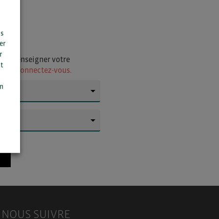
us
er
r
i de renseigner votre
t
ur
ou connectez-vous.
n
on
▼
▼
NOUS SUIVRE