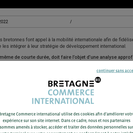
/2022
/
bretonnes font appel à la mobilité internationale afin de fidélis
e les intégrer à leur stratégie de développement international.
, même de courte durée, doit faire l’objet d’une analyse appro
es, fiscaux, sociaux, migratoires, etc.
continuer sans acc
 Practice Leader au sein du cabinet Altios, est intervenue sur c
ses bretonnes à l’occasion de la 10ème édition de l’OPEN de l’in
agne Commerce International.
Bretagne Commerce international utilise des cookies afin d’améliorer votr
TÉLÉCHARGEZ LA PRÉSENTATION
expérience sur son site internet. Dans ce cadre, nous et nos partenaires
sommes amenés à stocker, accéder et traiter des données personnelles su