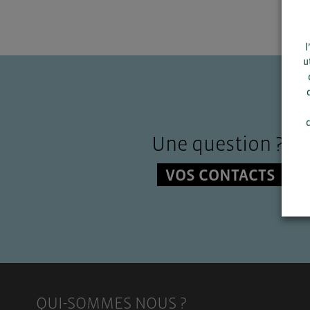
l
u
c
Une question ?
VOS CONTACTS
QUI-SOMMES NOUS ?