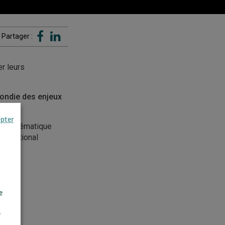
Partager :
er leurs
fondie des enjeux
epter
ette thématique
ternational
e
r