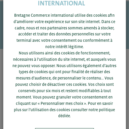
Bretagne Commerce international utilise des cookies afin
Une question ?
d’améliorer votre expérience sur son site internet. Dans ce
cadre, nous et nos partenaires sommes amenés à stocker,
VOS CONTACTS
accéder et traiter des données personnelles sur votre
terminal avec votre consentement ou conformément à
notre intérêt légitime.
Nous utilisons ainsi des cookies de fonctionnement,
nécessaires à l’utilisation du site internet, et auxquels vous
Pour voir les contacts, merci de renseigner votre
ne pouvez vous opposer. Nous utilisons également d’autres
département et votre secteur
ou connectez-vous.
types de cookies qui ont pour finalité de réaliser des
mesures d’audience, de personnaliser le contenu... Vous
▼
pouvez choisir de désactiver ces cookies. Vos choix sont
conservés pour six mois et restent modifiables à tout
moment. Vous pouvez granuler votre consentement en
▼
cliquant sur « Personnaliser mes choix ». Pour en savoir
plus sur l’utilisation des cookies consulter notre politique
SAUVEGARDER
dédiée.