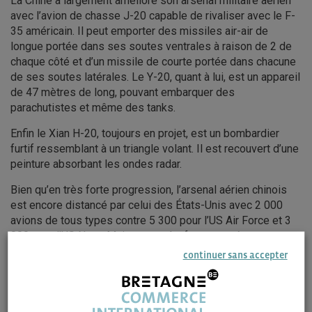
La Chine a largement amélioré son arsenal militaire aérien
avec l’avion de chasse J-20 capable de rivaliser avec le F-
35 américain. Il peut emporter des missiles air-air de
longue portée dans ses soutes ventrales à raison de 2 de
chaque côté et d’un missile de courte portée dans chacune
de ses soutes latérales. Le Y-20, quant à lui, est un appareil
de 47 mètres de long, pouvant embarquer des
parachutistes et même des tanks.
Enfin le Xian H-20, toujours en projet, est un bombardier
furtif ressemblant à un triangle volant. Il est recouvert d’une
peinture absorbant les ondes radar.
Bien qu’en très forte progression, l’arsenal aérien chinois
est encore distancé par celui des États-Unis avec 2 000
avions de tous types contre 5 300 pour l’US Air Force et 3
000 pour l’US Navy. Mais cette très forte montée en
puissance de la Chine n’est pas sans inquiéter le
continuer sans accepter
Pentagone.