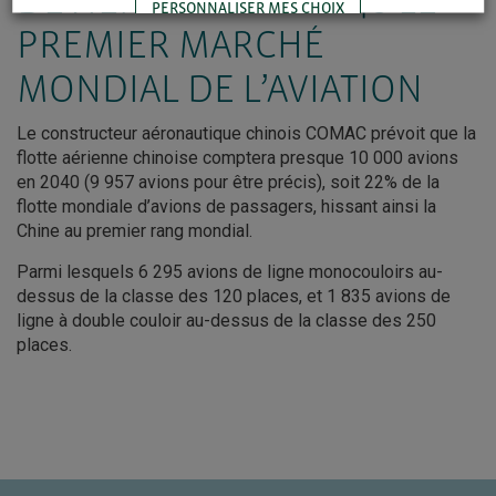
DEVIENDRA D’ICI 2040 LE
PERSONNALISER MES CHOIX
PREMIER MARCHÉ
MONDIAL DE L’AVIATION
TOUT ACCEPTER
Le constructeur aéronautique chinois COMAC prévoit que la
flotte aérienne chinoise comptera presque 10 000 avions
en 2040 (9 957 avions pour être précis), soit 22% de la
flotte mondiale d’avions de passagers, hissant ainsi la
Chine au premier rang mondial.
Parmi lesquels 6 295 avions de ligne monocouloirs au-
dessus de la classe des 120 places, et 1 835 avions de
ligne à double couloir au-dessus de la classe des 250
places.