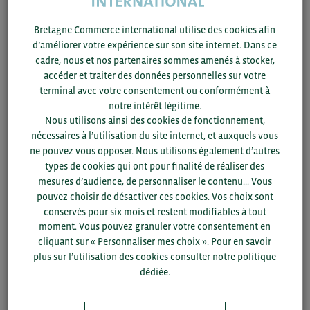
UNE PROUESSE
TECHNIQUE SUD-
Bretagne Commerce international utilise des cookies afin
d’améliorer votre expérience sur son site internet. Dans ce
CORÉENNE EN CHINE AVEC
cadre, nous et nos partenaires sommes amenés à stocker,
accéder et traiter des données personnelles sur votre
UN VOL SIMULTANÉ DE 3
terminal avec votre consentement ou conformément à
notre intérêt légitime.
281 DRONES
Nous utilisons ainsi des cookies de fonctionnement,
nécessaires à l’utilisation du site internet, et auxquels vous
Elle a été réalisée pour célébrer l’arrivée en Chine de
ne pouvez vous opposer. Nous utilisons également d’autres
Genesis, une filiale du constructeur automobile Hyundai. Cet
types de cookies qui ont pour finalité de réaliser des
exploit de faire voler ces 3 281 drones en même temps a
mesures d’audience, de personnaliser le contenu... Vous
permis de proposer un spectacle visuel hors du commun en
pouvez choisir de désactiver ces cookies. Vos choix sont
reproduisant des modèles de voiture comme le SUV GV80
conservés pour six mois et restent modifiables à tout
ou la berline G80. La performance a été enregistrée dans le
moment. Vous pouvez granuler votre consentement en
Guiness Book des records.
cliquant sur « Personnaliser mes choix ». Pour en savoir
plus sur l’utilisation des cookies consulter notre politique
dédiée.
SELON COMAC, LA CHINE