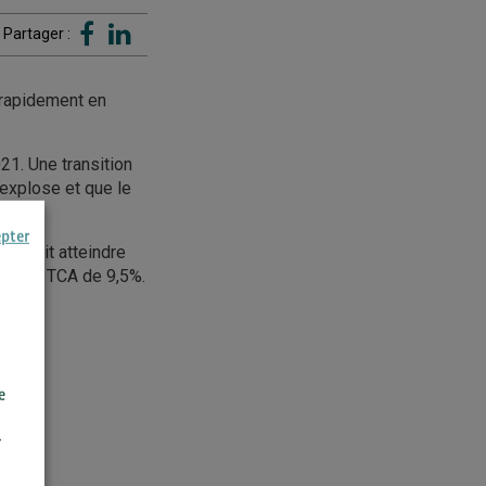
Partager :
 rapidement en
21. Une transition
 explose et que le
epter
devrait atteindre
vec un TCA de 9,5%.
e
r