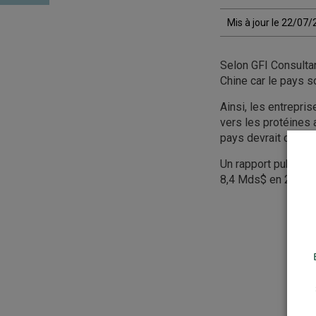
Mis à jour le 22/07
Selon GFI Consulta
Chine car le pays s
Ainsi, les entrepri
vers les protéines 
pays devrait connaî
Un rapport publié e
8,4 Mds$ en 2027, l