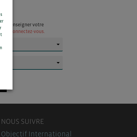
us
er
i de renseigner votre
r
ur
ou connectez-vous.
t
n
▼
on
▼
NOUS SUIVRE
Objectif International