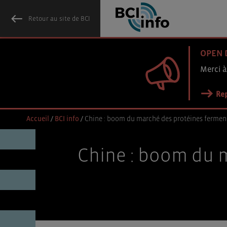
Retour au site de BCI
OPEN 
Merci à
Rep
Accueil
/
BCI info
/
Chine : boom du marché des protéines ferment
Chine : boom du m