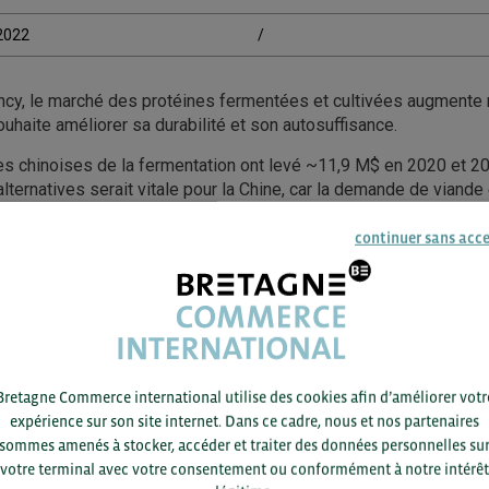
/2022
/
ncy, le marché des protéines fermentées et cultivées augmente
ouhaite améliorer sa durabilité et son autosuffisance.
ses chinoises de la fermentation ont levé ~11,9 M$ en 2020 et 20
alternatives serait vitale pour la Chine, car la demande de viande
tre un déficit de viande de ~53 MT entre 2021 et 2030.
continuer sans acc
n 2021 estime que le marché mondial des protéines alternatives 
a Chine étant l’un des principaux moteurs de cette croissance a
ACCÉDEZ À LA RESSOURCE
Bretagne Commerce international utilise des cookies afin d’améliorer votr
expérience sur son site internet. Dans ce cadre, nous et nos partenaires
sommes amenés à stocker, accéder et traiter des données personnelles su
votre terminal avec votre consentement ou conformément à notre intérêt