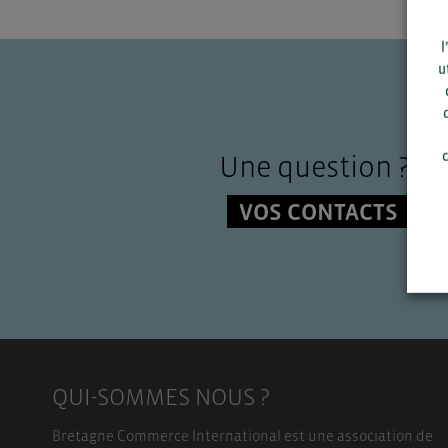
l
u
c
Une question ?
VOS CONTACTS
QUI-SOMMES NOUS ?
Bretagne Commerce International est une association de