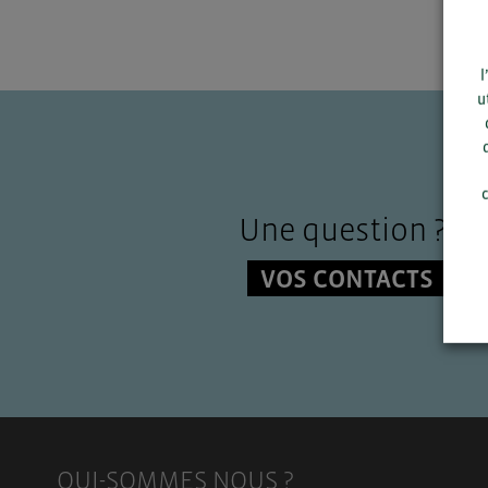
l
u
c
Une question ?
VOS CONTACTS
QUI-SOMMES NOUS ?