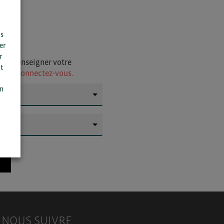
us
er
r
i de renseigner votre
t
ur
ou connectez-vous.
n
on
▼
▼
NOUS SUIVRE