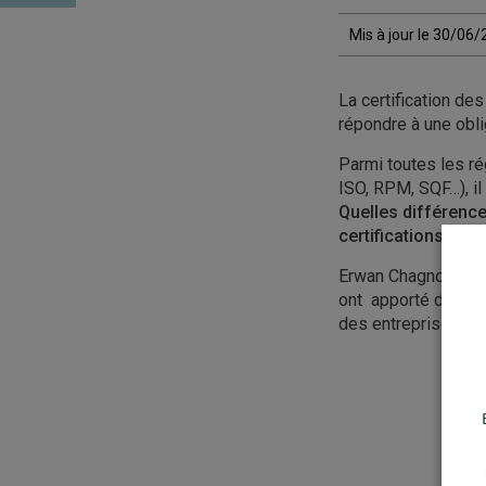
Mis à jour le 30/06
La certification de
répondre à une obli
Parmi toutes les ré
ISO, RPM, SQF…), il 
Quelles différenc
certifications à l’i
Erwan Chagnot, Délé
ont apporté des clé
des entreprises bre