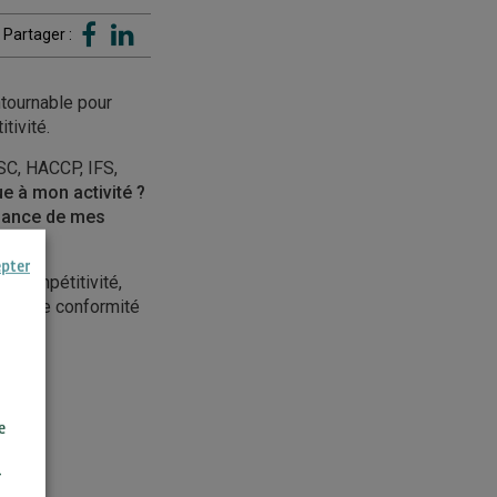
Partager :
ntournable pour
tivité.
SSC, HACCP, IFS,
ue à mon activité ?
ssance de mes
epter
e Compétitivité,
on et de conformité
e
r