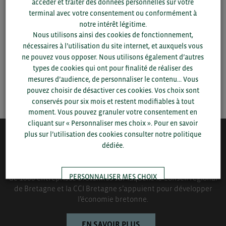
département et votre secteur
ou connectez-vous.
accéder et traiter des données personnelles sur votre
terminal avec votre consentement ou conformément à
notre intérêt légitime.
▼
Nous utilisons ainsi des cookies de fonctionnement,
nécessaires à l’utilisation du site internet, et auxquels vous
ne pouvez vous opposer. Nous utilisons également d’autres
▼
types de cookies qui ont pour finalité de réaliser des
mesures d’audience, de personnaliser le contenu... Vous
SAUVEGARDER
pouvez choisir de désactiver ces cookies. Vos choix sont
conservés pour six mois et restent modifiables à tout
moment. Vous pouvez granuler votre consentement en
cliquant sur « Personnaliser mes choix ». Pour en savoir
plus sur l’utilisation des cookies consulter notre politique
QUI-SOMMES NOUS ?
dédiée.
Bretagne Commerce International est une association de plus
PERSONNALISER MES CHOIX
de 1000 entreprises bretonnes sur laquelle le Conseil régional
de Bretagne et la CCI Bretagne s’appuient pour développer
l’économie bretonne.
TOUT ACCEPTER
EN SAVOIR PLUS