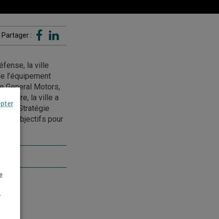
Partager :
fense, la ville
de l’équipement
ne General Motors,
 cadre, la ville a
epter
velle Stratégie
 les objectifs pour
e
r