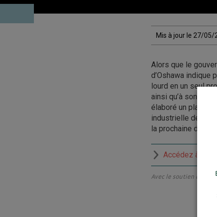
Mis à jour le 27/05
Alors que le gouver
d’Oshawa indique po
lourd en un seul pr
ainsi qu’à son accès
élaboré un plan dir
industrielle de déf
la prochaine décenn
Accédez à la r
Avec le soutien du Créd