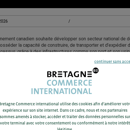
/2026
/
nement canadien souhaite développer son secteur national de dé
sséder la capacité de construire, de transporter et d’expédier 
ocessus, grâce à des infrastructures comme son port et son usi
 à plusieurs réseaux ferroviaires et grands axes routiers. Dans ce
continuer sans acc
ecteur 1 mois après la publication par le gouvernement de sa nou
ense. Pour rappel, cette dernière est dotée de 6,6 Mds$ et établit
ie.
essource : CBC.ca – Rochelle Raveendran – 29/03/26
Bretagne Commerce international utilise des cookies afin d’améliorer votr
it Agricole | Sponsor BCI 2026
expérience sur son site internet. Dans ce cadre, nous et nos partenaires
sommes amenés à stocker, accéder et traiter des données personnelles su
votre terminal avec votre consentement ou conformément à notre intérêt
légitime.