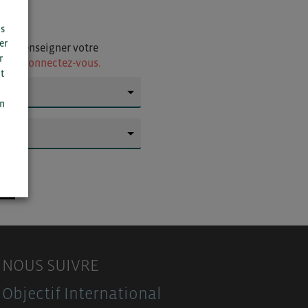
us
er
i de renseigner votre
r
ur
ou connectez-vous.
t
n
▼
on
▼
NOUS SUIVRE
Objectif International