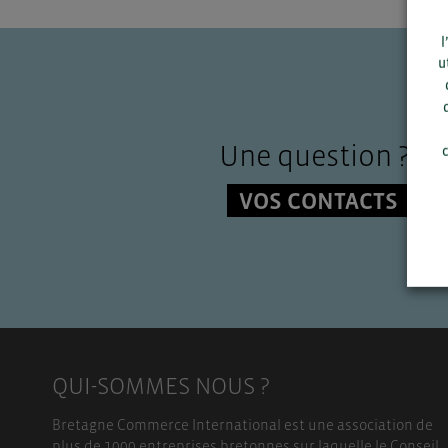
l
u
Une question ?
c
VOS CONTACTS
QUI-SOMMES NOUS ?
Bretagne Commerce International est une association de
plus de 1000 entreprises bretonnes sur laquelle le Conseil