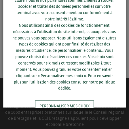
cadre, nous et nos partenaires sommes amenés à stocker,
Pour voir les contacts, merci de renseigner votre
accéder et traiter des données personnelles sur votre
département et votre secteur
ou connectez-vous.
terminal avec votre consentement ou conformément à
notre intérêt légitime.
Nous utilisons ainsi des cookies de fonctionnement,
▼
nécessaires à l’utilisation du site internet, et auxquels vous
ne pouvez vous opposer. Nous utilisons également d’autres
▼
types de cookies qui ont pour finalité de réaliser des
mesures d’audience, de personnaliser le contenu... Vous
pouvez choisir de désactiver ces cookies. Vos choix sont
SAUVEGARDER
conservés pour six mois et restent modifiables à tout
moment. Vous pouvez granuler votre consentement en
cliquant sur « Personnaliser mes choix ». Pour en savoir
plus sur l’utilisation des cookies consulter notre politique
dédiée.
QUI-SOMMES NOUS ?
PERSONNALISER MES CHOIX
Bretagne Commerce International est une association de plus
de 1000 entreprises bretonnes sur laquelle le Conseil régional
de Bretagne et la CCI Bretagne s’appuient pour développer
TOUT ACCEPTER
l’économie bretonne.