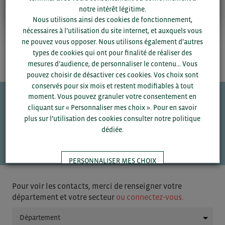
notre intérêt légitime.
Nous utilisons ainsi des cookies de fonctionnement,
nécessaires à l’utilisation du site internet, et auxquels vous
ne pouvez vous opposer. Nous utilisons également d’autres
types de cookies qui ont pour finalité de réaliser des
mesures d’audience, de personnaliser le contenu... Vous
pouvez choisir de désactiver ces cookies. Vos choix sont
conservés pour six mois et restent modifiables à tout
moment. Vous pouvez granuler votre consentement en
cliquant sur « Personnaliser mes choix ». Pour en savoir
Une question ?
plus sur l’utilisation des cookies consulter notre politique
dédiée.
VOS CONTACTS
PERSONNALISER MES CHOIX
Pour voir les contacts, merci de renseigner votre
TOUT ACCEPTER
département et votre secteur
ou connectez-vous.
▼