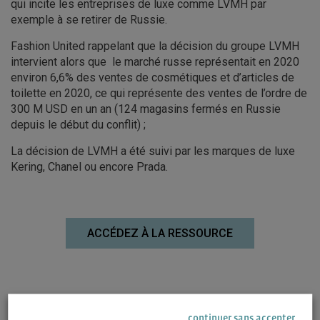
qui incite les entreprises de luxe comme LVMH par
exemple à se retirer de Russie.
Fashion United rappelant que la décision du groupe LVMH
intervient alors que le marché russe représentait en 2020
environ 6,6% des ventes de cosmétiques et d’articles de
toilette en 2020, ce qui représente des ventes de l’ordre de
300 M USD en un an (124 magasins fermés en Russie
depuis le début du conflit) ;
La décision de LVMH a été suivi par les marques de luxe
Kering, Chanel ou encore Prada.
ACCÉDEZ À LA RESSOURCE
A lire : article de Elle – le luxe ferme ses boutiques en
continuer sans accepter