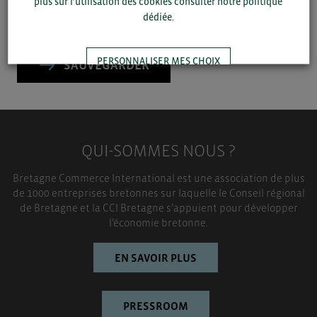
plus sur l’utilisation des cookies consulter notre politique
dédiée.
▼
PERSONNALISER MES CHOIX
SAUVEGARDER
TOUT ACCEPTER
QUI-SOMMES NOUS ?
Bretagne Commerce International est une association de plus
de 1000 entreprises bretonnes sur laquelle le Conseil régional
de Bretagne et la CCI Bretagne s’appuient pour développer
l’économie bretonne.
EN SAVOIR PLUS
PRESSROOM