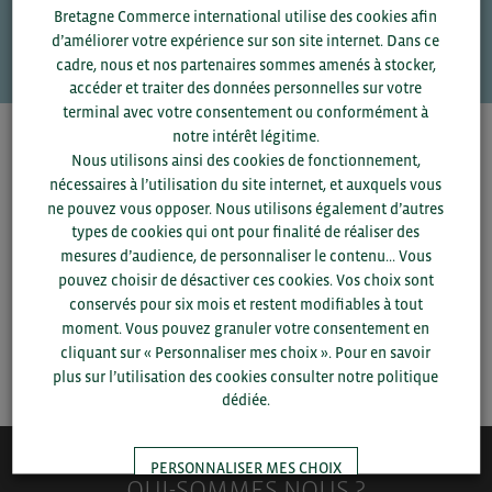
Bretagne Commerce international utilise des cookies afin
VOS CONTACTS
d’améliorer votre expérience sur son site internet. Dans ce
cadre, nous et nos partenaires sommes amenés à stocker,
accéder et traiter des données personnelles sur votre
terminal avec votre consentement ou conformément à
notre intérêt légitime.
Pour voir les contacts, merci de renseigner votre
Nous utilisons ainsi des cookies de fonctionnement,
département et votre secteur
ou connectez-vous.
nécessaires à l’utilisation du site internet, et auxquels vous
ne pouvez vous opposer. Nous utilisons également d’autres
▼
types de cookies qui ont pour finalité de réaliser des
mesures d’audience, de personnaliser le contenu... Vous
pouvez choisir de désactiver ces cookies. Vos choix sont
▼
conservés pour six mois et restent modifiables à tout
moment. Vous pouvez granuler votre consentement en
cliquant sur « Personnaliser mes choix ». Pour en savoir
SAUVEGARDER
plus sur l’utilisation des cookies consulter notre politique
dédiée.
PERSONNALISER MES CHOIX
QUI-SOMMES NOUS ?