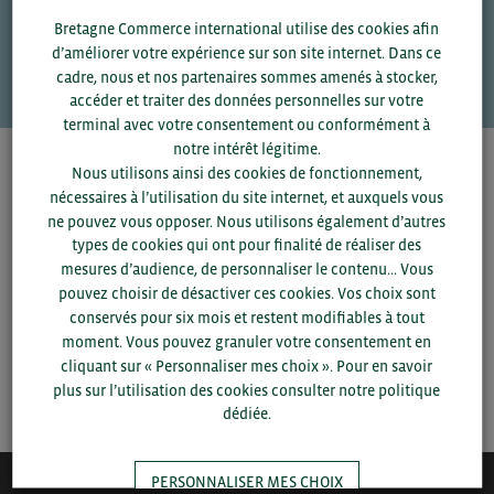
Une question ?
Bretagne Commerce international utilise des cookies afin
d’améliorer votre expérience sur son site internet. Dans ce
VOS CONTACTS
cadre, nous et nos partenaires sommes amenés à stocker,
accéder et traiter des données personnelles sur votre
terminal avec votre consentement ou conformément à
notre intérêt légitime.
Pour voir les contacts, merci de renseigner votre
Nous utilisons ainsi des cookies de fonctionnement,
département et votre secteur
ou connectez-vous.
nécessaires à l’utilisation du site internet, et auxquels vous
ne pouvez vous opposer. Nous utilisons également d’autres
types de cookies qui ont pour finalité de réaliser des
▼
mesures d’audience, de personnaliser le contenu... Vous
pouvez choisir de désactiver ces cookies. Vos choix sont
conservés pour six mois et restent modifiables à tout
▼
moment. Vous pouvez granuler votre consentement en
cliquant sur « Personnaliser mes choix ». Pour en savoir
SAUVEGARDER
plus sur l’utilisation des cookies consulter notre politique
dédiée.
PERSONNALISER MES CHOIX