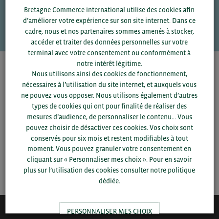
Une question ?
Bretagne Commerce international utilise des cookies afin
VOS CONTACTS
d’améliorer votre expérience sur son site internet. Dans ce
cadre, nous et nos partenaires sommes amenés à stocker,
accéder et traiter des données personnelles sur votre
terminal avec votre consentement ou conformément à
notre intérêt légitime.
Pour voir les contacts, merci de renseigner votre
Nous utilisons ainsi des cookies de fonctionnement,
département et votre secteur
ou connectez-vous.
nécessaires à l’utilisation du site internet, et auxquels vous
ne pouvez vous opposer. Nous utilisons également d’autres
types de cookies qui ont pour finalité de réaliser des
▼
mesures d’audience, de personnaliser le contenu... Vous
pouvez choisir de désactiver ces cookies. Vos choix sont
▼
conservés pour six mois et restent modifiables à tout
moment. Vous pouvez granuler votre consentement en
cliquant sur « Personnaliser mes choix ». Pour en savoir
SAUVEGARDER
plus sur l’utilisation des cookies consulter notre politique
dédiée.
PERSONNALISER MES CHOIX