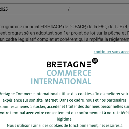
/2025
/
 programme mondial FISH4ACP de l’OEACP, de la FAO, de l’UE et 
t progressé en adoptant son 1er projet de loi sur la pêche et l
t un cadre législatif complet et cohérent qui simplifie la régleme
et stimule la croissance de ce secteur au Zimbabwe. Dans le déta
nclure les femmes et les jeunes. Avec ce projet de loi et une vis
continuer sans acc
e et de 22 M$ de valeur annuelle d’ici 2032, le Zimbabwe pose ai
ble et inclusive.
essource : FAO – 06/05/25
Bretagne Commerce international utilise des cookies afin d’améliorer votr
expérience sur son site internet. Dans ce cadre, nous et nos partenaires
sommes amenés à stocker, accéder et traiter des données personnelles su
votre terminal avec votre consentement ou conformément à notre intérêt
légitime.
Nous utilisons ainsi des cookies de fonctionnement, nécessaires à