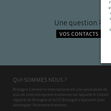
l
u
Une question ?
c
VOS CONTACTS
QUI-SOMMES NOUS ?
Bretagne Commerce International est une association de
plus de 1000 entreprises bretonnes sur laquelle le Conseil
régional de Bretagne et la CCI Bretagne s’appuient pour
développer l’économie bretonne.