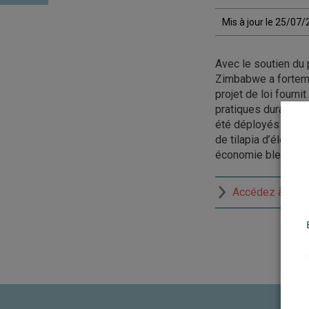
Mis à jour le 25/07
Avec le soutien du
Zimbabwe a fortemen
projet de loi fourni
pratiques durables 
été déployés pour i
de tilapia d’élevag
économie bleue dura
Accédez à la r