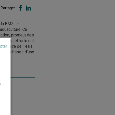
Partager :
du BMZ, le
’aquaculture. Ce
ntation, promeut des
il, des efforts ont
ion claire de 14 kT
epter
nsi les bases d’une
e
r