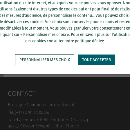
Pour voir les contacts, merc
’utilisation du site internet, et auxquels vous ne pouvez vous opposer. No
département et votre secte
tilisons également d’autres types de cookies qui ont pour finalité de réalis
des mesures d’audience, de personnaliser le contenu... Vous pouvez choisi
de désactiver ces cookies. Vos choix sont conservés pour six mois et resten
modifiables à tout moment. Vous pouvez granuler votre consentement e
liquant sur « Personnaliser mes choix ». Pour en savoir plus sur l’utilisati
des cookies consulter notre politique dédiée.
SAUVEGARDER
PERSONNALISER MES CHOIX
TOUT ACCEPTER
CONTACT
Bretagne Commerce International
Tél. (+33) 2 99 25 04 04
1c-1d avenue de Belle Fontaine - CS 31773
35517 Cesson-Sévigné cedex - France