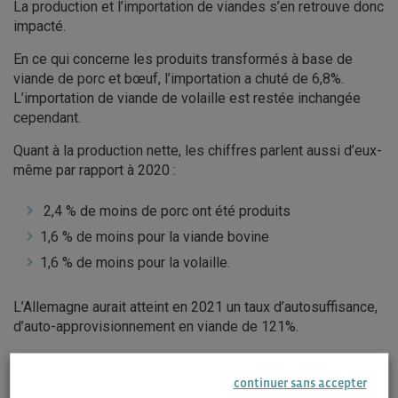
La production et l’importation de viandes s’en retrouve donc
impacté.
En ce qui concerne les produits transformés à base de
viande de porc et bœuf, l’importation a chuté de 6,8%.
L’importation de viande de volaille est restée inchangée
cependant.
Quant à la production nette, les chiffres parlent aussi d’eux-
même par rapport à 2020 :
2,4 % de moins de porc ont été produits
1,6 % de moins pour la viande bovine
1,6 % de moins pour la volaille.
L’Allemagne aurait atteint en 2021 un taux d’autosuffisance,
d’auto-approvisionnement en viande de 121%.
ACCÉDEZ À LA RESSOURCE
continuer sans accepter