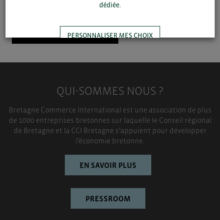
▼
dédiée.
SAUVEGARDER
PERSONNALISER MES CHOIX
TOUT ACCEPTER
QUI-SOMMES NOUS ?
Bretagne Commerce International est une association de plus
de 1000 entreprises bretonnes sur laquelle le Conseil régional
de Bretagne et la CCI Bretagne s’appuient pour développer
l’économie bretonne.
EN SAVOIR PLUS
PRESSROOM