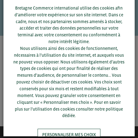
Une question ?
Bretagne Commerce international utilise des cookies afin
d’améliorer votre expérience sur son site internet. Dans ce
VOS CONTACTS
cadre, nous et nos partenaires sommes amenés à stocker,
accéder et traiter des données personnelles sur votre
terminal avec votre consentement ou conformément à
notre intérêt légitime.
Pour voir les contacts, merci de renseigner votre
Nous utilisons ainsi des cookies de fonctionnement,
département et votre secteur
ou connectez-vous.
nécessaires à l’utilisation du site internet, et auxquels vous
ne pouvez vous opposer. Nous utilisons également d’autres
types de cookies qui ont pour finalité de réaliser des
▼
mesures d’audience, de personnaliser le contenu... Vous
pouvez choisir de désactiver ces cookies. Vos choix sont
conservés pour six mois et restent modifiables à tout
▼
moment. Vous pouvez granuler votre consentement en
cliquant sur « Personnaliser mes choix ». Pour en savoir
SAUVEGARDER
plus sur l’utilisation des cookies consulter notre politique
dédiée.
PERSONNALISER MES CHOIX