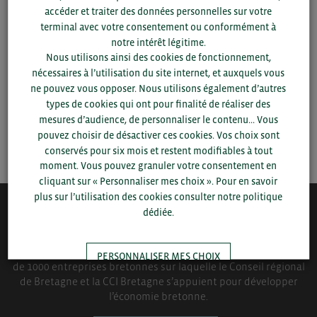
Pour voir les contacts, merci de renseigner votre
accéder et traiter des données personnelles sur votre
département et votre secteur
ou connectez-vous.
terminal avec votre consentement ou conformément à
notre intérêt légitime.
▼
Nous utilisons ainsi des cookies de fonctionnement,
nécessaires à l’utilisation du site internet, et auxquels vous
ne pouvez vous opposer. Nous utilisons également d’autres
▼
types de cookies qui ont pour finalité de réaliser des
mesures d’audience, de personnaliser le contenu... Vous
pouvez choisir de désactiver ces cookies. Vos choix sont
SAUVEGARDER
conservés pour six mois et restent modifiables à tout
moment. Vous pouvez granuler votre consentement en
cliquant sur « Personnaliser mes choix ». Pour en savoir
plus sur l’utilisation des cookies consulter notre politique
dédiée.
QUI-SOMMES NOUS ?
Bretagne Commerce International est une association de plus
PERSONNALISER MES CHOIX
de 1000 entreprises bretonnes sur laquelle le Conseil régional
de Bretagne et la CCI Bretagne s’appuient pour développer
l’économie bretonne.
TOUT ACCEPTER